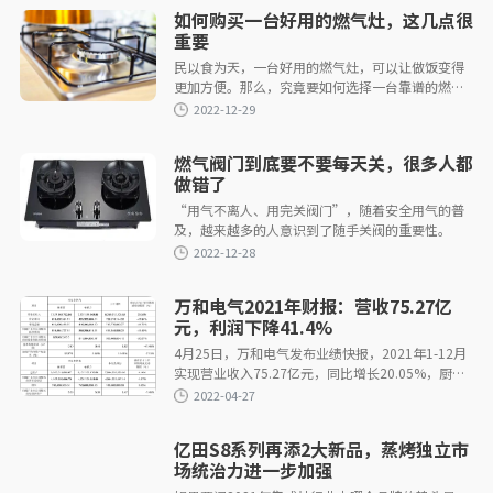
如何购买一台好用的燃气灶，这几点很
重要
民以食为天，一台好用的燃气灶，可以让做饭变得
更加方便。那么，究竟要如何选择一台靠谱的燃气
2023-05-12
灶呢？这几点不容忽视。
燃气阀门到底要不要每天关，很多人都
做错了
“用气不离人、用完关阀门”，随着安全用气的普
及，越来越多的人意识到了随手关阀的重要性。
2023-04-28
万和电气2021年财报：营收75.27亿
元，利润下降41.4%
4月25日，万和电气发布业绩快报，2021年1-12月
实现营业收入75.27亿元，同比增长20.05%，厨卫
电器行业平均营业收入增长率为30.08%；归属于上
市公司股东的净利润3.58亿元，同比下降41.4%，
厨卫电器行业平均净利润增长率为0.38%。
亿田S8系列再添2大新品，蒸烤独立市
2023-01-09
场统治力进一步加强