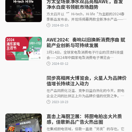
方太全场景净水双品亮相AWE，首发
2024-03-15
净水白皮书领航市场趋势
方太召开以“”Hi-tech，Hi life“为主题的2024春
季新品发布会，并现场揭幕两款全新净水产品——方
太母婴级净水机创新HX5、方太母婴级净水机HR7
Pro，为消费者带来全面升级的健康“饮净水”、
“用净水”解决方案。
AWE2024：奏响以旧换新消费序曲 赋
能产业创新与可持续发展
2024-03-15
3月14日，全球家电及消费电子行业的顶流科技盛
会——2024年中国家电及消费电子博览会
（AWE2024）将在上海新国际博览中心开幕。
同步亮相两大博览会，火星人为品牌价
值增长持续注入动力
在产品同质化泛滥、竞争日益白热化的今天，厨电
企业之间的比拼正上升为品牌价值的优势之争。
2024-03-15
在此背景下，深度洞悉竞争本质，将价值增长奉为
品牌发展重要战略的火星人，近年来通过
直击上海厨卫展：将厨电拍出大片质
感，佳歌新品广告火热出圈
在集成厨电领域，佳歌一直是“另类”的存在。它