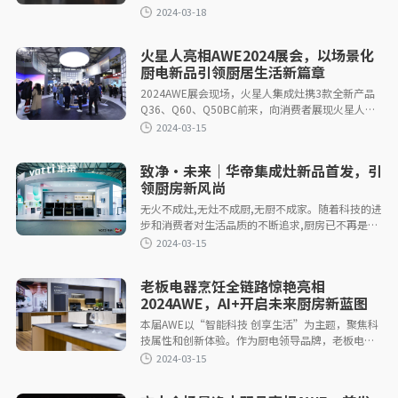
康和乐趣，今年如何布局，有何新突破？从它在此
次AWE上的表现，或可窥探一二。
火星人亮相AWE2024展会，以场景化
厨电新品引领厨居生活新篇章
2024AWE展会现场，火星人集成灶携3款全新产品
Q36、Q60、Q50BC前来，向消费者展现火星人四
2024-03-18
大科技实力。
致净·未来｜华帝集成灶新品首发，引
领厨房新风尚
无火不成灶,无灶不成厨,无厨不成家。随着科技的进
步和消费者对生活品质的不断追求,厨房已不再是单
纯的烹饪场所,而是成为了一个展现生活品味、享受
烹饪乐趣的空间。3月14日,
2024-03-15
老板电器烹饪全链路惊艳亮相
2024AWE，AI+开启未来厨房新蓝图
本届AWE以“智能科技 创享生活”为主题，聚焦科
技属性和创新体验。作为厨电领导品牌，老板电器
首次以“烹饪全链路解决方案提供商”身份登场，
带来硬件、软件、内容、生态于一体的解决方案，
为现场观众上演了一场充满烟火气的科技盛宴。