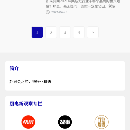
如果要问2021年集成灶行业中哪个品牌的势头最
猛？那么，毫无疑问，答案一定是亿田。凭借
71.66%行业第一的营收增速，稳居行业巅峰宝座的
亿田，其跃升之势着实令人惊叹。
在这份高分“答卷”中，亿田基于下置风机技术首
1
2
3
4
>
创的蒸烤独立集成灶正是撬动新增长的重要力量。
2022-12-29
随着“每卖10台蒸烤独立集成灶，有7台来自亿
田”的行业新名片打响，亿田在蒸烤独立细分市场
的强势领导地位一览无余。2022年，亿田S8爆品矩
阵又增S8A、S8M两位新成员，毋庸置疑，亿田在这
一领域的统治力将再上一层楼。
简介
赴展会之约，搏行业机遇
2022-12-28
厨电新观察专栏