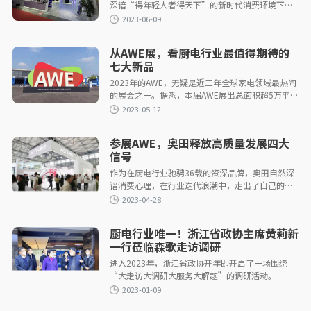
深谙“得年轻人者得天下”的新时代消费环境下经
营之道，站在品牌年轻化风口浪尖，无论是品牌形
象还是产品设计，都深受Z世代青睐。
2024-03-12
从AWE展，看厨电行业最值得期待的
七大新品
2023年的AWE，无疑是近三年全球家电领域最热闹
的展会之一。据悉，本届AWE展出总面积超5万平方
米，吸引了全球1000余家企业参展，展出产品
10000+。
参展AWE，奥田释放高质量发展四大
2023-10-23
信号
作为在厨电行业驰骋36载的资深品牌，奥田自然深
谙消费心理，在行业迭代浪潮中，走出了自己的集
成之路。
厨电行业唯一！浙江省政协主席黄莉新
一行莅临森歌走访调研
2023-06-09
进入2023年，浙江省政协开年即开启了一场围绕
“大走访大调研大服务大解题”的调研活动。