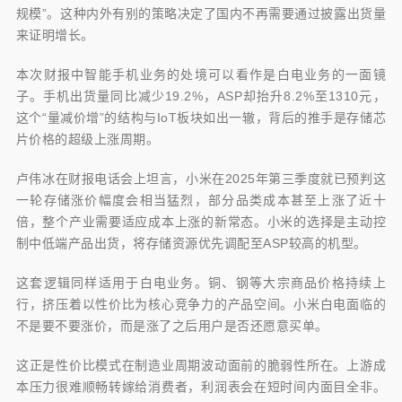
规模”。这种内外有别的策略决定了国内不再需要通过披露出货量
来证明增长。
本次财报中智能手机业务的处境可以看作是白电业务的一面镜
子。手机出货量同比减少19.2%，ASP却抬升8.2%至1310元，
这个“量减价增”的结构与IoT板块如出一辙，背后的推手是存储芯
片价格的超级上涨周期。
卢伟冰在财报电话会上坦言，小米在2025年第三季度就已预判这
一轮存储涨价幅度会相当猛烈，部分品类成本甚至上涨了近十
倍，整个产业需要适应成本上涨的新常态。小米的选择是主动控
制中低端产品出货，将存储资源优先调配至ASP较高的机型。
这套逻辑同样适用于白电业务。铜、钢等大宗商品价格持续上
行，挤压着以性价比为核心竞争力的产品空间。小米白电面临的
不是要不要涨价，而是涨了之后用户是否还愿意买单。
这正是性价比模式在制造业周期波动面前的脆弱性所在。上游成
本压力很难顺畅转嫁给消费者，利润表会在短时间内面目全非。