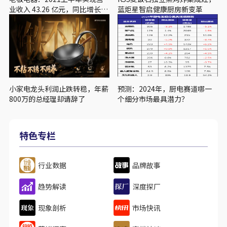
业收入 43.26 亿元，同比增长
蓝炬星智启健康厨房新变革
34.72%
小家电龙头利润止跌转稳，年薪
预测：2024年，厨电赛道哪一
800万的总经理却请辞了
个细分市场最具潜力？
特色专栏
行业数据
品牌故事
趋势解读
深度探厂
现象剖析
市场快讯