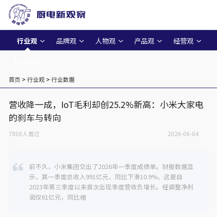
行业观
品牌观
人物观
产品观
经营观
行业百科
首页
>
行业观
>
行业数据
营收降一成，IoT毛利却创25.2%新高：小米大家电
的刹车与转向
7800人看过
2026-06-04
前不久，小米集团交出了2026年一季度成绩单。财报数据显
示，其一季度总收入991亿元，同比下滑10.9%，这是自
2023年第三季度以来首次出现季度营收负增长。经调整净利