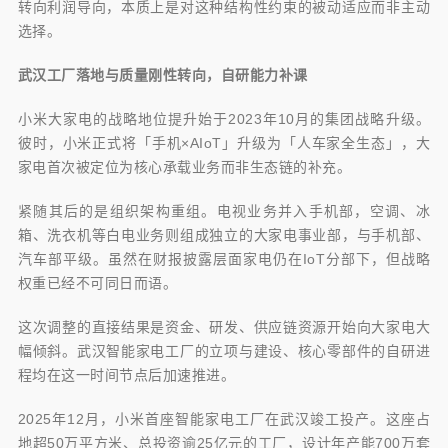
转向利润导向，本质上是对这种结构性约束的被动适应而非主动
选择。
武汉工厂落地与质量刚性转向，自研能力补课
小米大家电的战略地位提升始于2023年10月的集团战略升级。
彼时，小米正式将「手机×AIoT」升级为「人车家全生态」，大
家电首次被定位为核心承载业务而非生态链的补充。
紧随其后的是组织架构重组。电视业务并入手机部，空调、冰
箱、洗衣机等白电业务则组成独立的大家电事业部，与手机部、
汽车部平级。虽然在财报披露层面家电仍在IoT分部下，但战略
权重已经不可同日而语。
这次调整的直接结果是资金、研发、供应链资源开始向大家电大
幅倾斜。武汉智能家电工厂的立项与建设、核心零部件的自研进
程均在这一时间节点后加速推进。
2025年12月，小米首座智能家电工厂在武汉竣工投产。这座占
地超50万平方米、总投资逾25亿元的工厂，设计年产能700万套