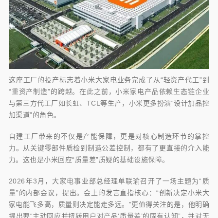
这座工厂的投产标志着小米大家电业务完成了从“轻资产代工”到
“重资产制造”的跨越。在此之前，小米家电产品依赖生态链企业
与第三方代工厂如长虹、TCL等生产，小米更多扮演“设计加品控
加渠道”的角色。
自建工厂带来的不仅是产能保障，更是对核心制造环节的掌控
力。从关键零部件质检到制造公差控制，都有了更直接的介入能
力。这也是小米回应“质量差”质疑的基础设施保障。
2026年3月，大家电事业部总经理单联瑜召开了一场主题为“质
量”的内部会议，提出。会上的发言直指核心：“创新决定小米大
家电能飞多高，质量则决定能走多远。”更值得关注的是，他明确
提出要“主动回应并扭转用户对产品‘质量差’的固有认知”，并对无