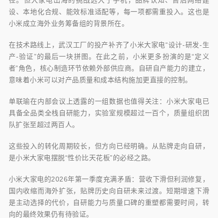
径。但大家电出海的挑战远大于手机，品牌认知、售后网络建
设、本地化合规、能效标准适配等，每一项都需重投入。这也是
小米成立海外业务筹备组的背景所在。
在技术路线上，武汉工厂的投产补齐了小米大家电“设计-研发-生
产-验证”的最后一块拼图。在此之前，小米更多扮演的是“定义
者”角色，核心制造环节依赖外部供应商。自研自产能力的建立，
意味着小米可以对产品质量和成本结构施加更直接的控制。
单联瑜在内部会议上透露的一组数据也值得关注：小米大家电已
具备全品类全栈自研能力，实验室规模超过一百个，质量组织团
队扩张至超过两百人。
这些投入的转化周期较长，但方向已经明确。从贴牌走向自研，
是小米大家电摆脱“性价比天花板”的必经之路。
小米大家电的2026年第一季度充满矛盾：营收下滑但利润修复，
国内收缩而海外扩张，贴牌历史向自研未来过渡。短期增速下滑
是主动选择的代价，自研能力与质量口碑的重塑都需要时间，转
向的最终效果仍有待验证。