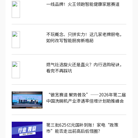
一线品牌！火王领跑智能健康家居赛道
不玩概念、只拼实力！这几家老牌厨电，
如何改写智能厨房新格局
燃气灶选旋火还是直火？内行选购秘诀，
看完不再踩坑
“做宽赛道 聚势普及”——2026年第二届
中国洗碗机产业渗透率倍增计划助推峰会
圆满落幕
第三批625亿元国补到账！家电“政策
市”能否走出前高后低怪圈？