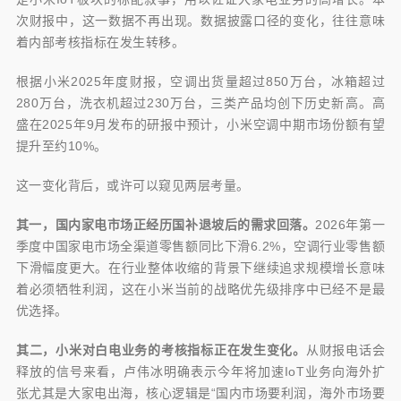
次财报中，这一数据不再出现。数据披露口径的变化，往往意味
着内部考核指标在发生转移。
根据小米2025年度财报，空调出货量超过850万台，冰箱超过
280万台，洗衣机超过230万台，三类产品均创下历史新高。高
盛在2025年9月发布的研报中预计，小米空调中期市场份额有望
提升至约10%。
这一变化背后，或许可以窥见两层考量。
其一，国内家电市场正经历国补退坡后的需求回落。
2026年第一
季度中国家电市场全渠道零售额同比下滑6.2%，空调行业零售额
下滑幅度更大。在行业整体收缩的背景下继续追求规模增长意味
着必须牺牲利润，这在小米当前的战略优先级排序中已经不是最
优选择。
其二，小米对白电业务的考核指标正在发生变化。
从财报电话会
释放的信号来看，卢伟冰明确表示今年将加速IoT业务向海外扩
张尤其是大家电出海，核心逻辑是“国内市场要利润，海外市场要