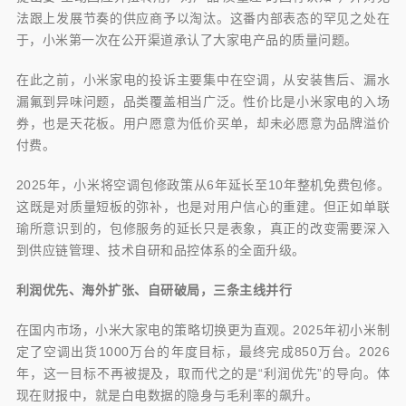
法跟上发展节奏的供应商予以淘汰。这番内部表态的罕见之处在
于，小米第一次在公开渠道承认了大家电产品的质量问题。
在此之前，小米家电的投诉主要集中在空调，从安装售后、漏水
漏氟到异味问题，品类覆盖相当广泛。性价比是小米家电的入场
券，也是天花板。用户愿意为低价买单，却未必愿意为品牌溢价
付费。
2025年，小米将空调包修政策从6年延长至10年整机免费包修。
这既是对质量短板的弥补，也是对用户信心的重建。但正如单联
瑜所意识到的，包修服务的延长只是表象，真正的改变需要深入
到供应链管理、技术自研和品控体系的全面升级。
利润优先、海外扩张、自研破局，三条主线并行
在国内市场，小米大家电的策略切换更为直观。2025年初小米制
定了空调出货1000万台的年度目标，最终完成850万台。2026
年，这一目标不再被提及，取而代之的是“利润优先”的导向。体
现在财报中，就是白电数据的隐身与毛利率的飙升。