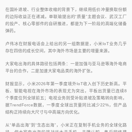
在国补退坡、行业整体收缩的背景下，继续用低价冲量换取份额
的边际收益正在递减。单联瑜提出的“质量”主题会议、武汉工厂
的投产、核心零部件的自研推进，都是为下一阶段的高端化储备
弹药。
卢伟冰在财报电话会上给出的另一组数据是，小米IoT业务几乎
存在四倍的成长空间，其中海外市场是主要的增量来源。
大家电出海的具体路径包括两条：一是加强与亚马逊等海外电商
平台的合作，二是加速大家电品类的海外扩张。
财报显示，小米2026年第一季度境外IoT收入创下历史新高。平
板、智能电视在海外市场的表现尤为突出，平板出货量已连续8
个季度位列全球前五；电视业务则受补贴退坡及策略转向影响，
据TrendForce数据，一季度全球出货量同比减少22%，但产品
结构正持续向大尺寸与中高端方向优化。
从“单品出海”到“生态出海”，小米正在复制手机业务的全球化路