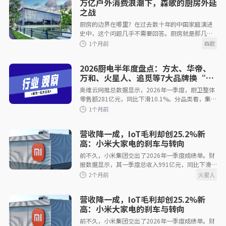
万亿户外消费浪潮下，森歌的厨房外延
1个月前
之战
厨房的边界在哪里？在过去数十年的中国家庭演进
史中，这个问题几乎不需要回答。厨房就是那几平
米、被墙体和移门圈定的功能性空间，是油烟、水
渍与忙碌背影的代名词。即便定制家居
2026厨电半年度盘点：方太、华帝、
万和、火星人、追觅等7大品牌换“新
代言”，背后藏着什么野心？
奥维云网推总数据显示，2026年一季度，厨卫整体
1个月前
零售额281亿元，同比下滑10.1%。分品类看，集成
灶跌幅高达27.4%，油烟机、燃气灶分别下滑
12.0%和15.0%，仅电热产品微增0.5%。尽管二季
度
营收降一成，IoT毛利却创25.2%新
高：小米大家电的刹车与转向
前不久，小米集团交出了2026年一季度成绩单。财
报数据显示，其一季度总收入991亿元，同比下滑
1个月前
10.9%，这是自2023年第三季度以来首次出现季度
营收负增长。经调整净利润仅61亿元，同比缩
营收降一成，IoT毛利却创25.2%新
高：小米大家电的刹车与转向
前不久，小米集团交出了2026年一季度成绩单。财