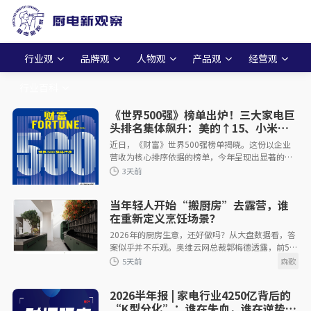
行业观
品牌观
人物观
产品观
经营观
行业百科
《世界500强》榜单出炉！三大家电巨
头排名集体飙升：美的↑15、小米
↑65、海尔↑12
近日，《财富》世界500强榜单揭晓。这份以企业
营收为核心排序依据的榜单，今年呈现出显著的结
构性变化：全球大企业整体利润创下历史新高，智
能技术产业成为拉动增长的首要引擎。来
当年轻人开始“搬厨房”去露营，谁
3天前
在重新定义烹饪场景？
2026年的厨房生意，还好做吗？从大盘数据看，答
案似乎并不乐观。奥维云网总裁郭梅德透露，前5个
月家电市场整体承压，厨卫品类身处缩量竞争的漩
涡中心。但如果把视线从室内转向户外，会
2026半年报 | 家电行业4250亿背后的
“K型分化”：谁在失血，谁在逆势突