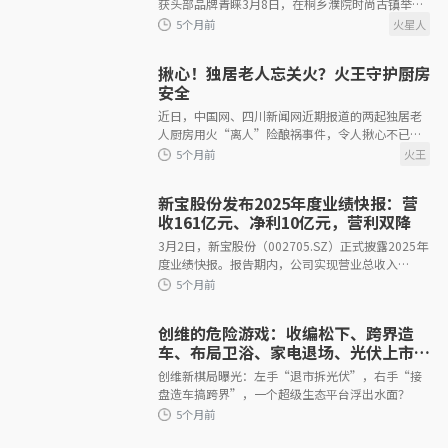
获头部品牌青睐3月8日，在桐乡濮院时尚古镇举办
的「We And You」2026品牌战略发布会上，火星
人厨具股份有限公司正式官
揪心！独居老人忘关火？火王守护厨房
安全
近日，中国网、四川新闻网近期报道的两起独居老
4个月前
人厨房用火“离人”险酿祸事件，令人揪心不已：
北京69岁独居老人谷先生，在家炼猪油时短暂离开
忘记关火，油锅起火迅速引燃厨
新宝股份发布2025年度业绩快报：营
收161亿元、净利10亿元，营利双降
3月2日，新宝股份（002705.SZ）正式披露2025年
度业绩快报。报告期内，公司实现营业总收入
4个月前
161.92亿元，同比下降3.74%；其中国外营业收入
126.50亿元，占总营收比重78%，同比下降
3.60%。同期，公
创维的危险游戏：收编松下、跨界造
车、布局卫浴、家电退场、光伏上市…
它在下怎样一盘大棋？
创维新棋局曝光：左手“退市拆光伏”，右手“接
盘造车搞跨界”，一个超级生态平台浮出水面？
4个月前