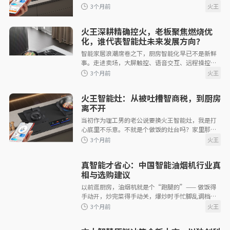
3个月前
开，怕家里炖着的汤烧干，手指一点手机，就能远
程关掉燃气—这不是什么高科技噱头，而是现
火王深耕精确控火，老板聚焦燃烧优
化，谁代表智能灶未来发展方向？
智能家居浪潮席卷之下，厨房智能化早已不是新鲜
事。走进卖场，大屏触控、语音交互、远程操控
&hellip;&hellip;智能烟灶的功能看似琳琅满目，实
则大多停留在表层。 当行业陷入&ldq
3个月前
火王智能灶：从被吐槽智商税，到厨房
离不开
当初作为理工男的老公说要换火王智能灶，我是打
心底里不乐意。不就是个做饭的灶台吗？家里那台
老式旋钮灶，用了五六年，能点火、能炒菜，凑合
用完全没问题。我当时就琢磨，所谓的&ldquo
真智能才省心：中国智能油烟机行业真
3个月前
相与选购建议
以前逛厨房，油烟机就是个“跑腿的”—— 做饭得
手动开，炒完菜得手动关，爆炒时手忙脚乱调档
位，油烟飘到脸上才反应过来，呛得嗓子直痒。现
在不一样了，智能油烟