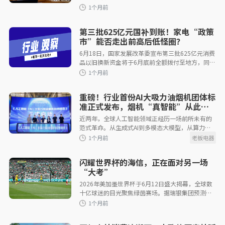
渗透率倍增计划助推峰会”在杭州盛大启幕。本届
峰会聚焦存量市
第三批625亿元国补到账！家电“政策
市”能否走出前高后低怪圈？
6月18日，国家发展改革委宣布第三批625亿元消费
品以旧换新资金将于6月底前全额拨付至地方，同时
1个月前
今年全部2000亿元设备更新项目清单也将同期下
达。这一消息让此前市场上流传的国
重磅！行业首份AI大吸力油烟机团体标
准正式发布，烟机“真智能”从此有
据可依
近两年，全球人工智能领域正经历一场前所未有的
范式革命。从生成式AI到多模态大模型，从算力基
础设施普惠化到端侧智能加速落地，DeepSeek等国
产大模型的崛起更将AI能力从云端推向
1个月前
闪耀世界杯的海信，正在面对另一场
“大考”
2026年美加墨世界杯于6月12日盛大揭幕，全球数
十亿球迷的目光聚焦绿茵赛场。据瑞银集团预测，
本届赛事全球观众将超过60亿人，约占全球人口的
四分之三。如此巨大的流量洼地，自然成