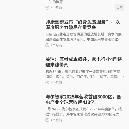
一”的桂冠
帅康重磅发布“终身免费服务”，以
3个月前
深度服务力破局存量竞争
当厨电行业走过以价换量的粗放增长期，竞争的底
层逻辑正在发生深刻变化。中国家用电器服务维修
协会发布的《2026年度家电服务业消费者权益革新
报告》指出，家电消费需求已从&ldq
关注：原材成本飙升，家电行业4月将
迎来涨价潮
临近3月末，家电行业迎来了一波密集的涨价官宣。
3个月前
海信、海尔、美的、西门子、TCL、松下、容声、
方太等十余家主流品牌陆续发布通知，宣布自4月1
日起上调旗下产品价格，整体涨幅普遍
海尔智家2025年营收首破3000亿，厨
电产业全球营收超413亿
3月26日，海尔智家正式发布2025年年度报告。根
据年报显示，海尔智家营收首次突破3000亿元大
3个月前
关，达3023.47亿元，同比增长5.71%；归母净利润
195.53亿元，同比增长4.39%，创下历史新高，充