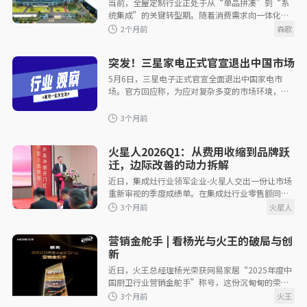
当前，全屋定制行业正处于从“单品拼凑”到“系
统集成”的关键转型期。随着消费需求向一体化、
智能化升级，“柜电集成”凭借空间利用率最大
化、
突发！三星家电正式官宣退出中国市场
5月6日，三星电子正式官宣全面退出中国家电市
场。官方回应称，为应对复杂多变的市场环境，经
2个月前
审慎研究与综合研判，三星电子决定停止在中国大
陆地区，销售包含电视、显示器在内的全品类
火星人2026Q1：从费用收缩到品牌跃
迁，边际改善的动力拆解
近日，集成灶行业领军企业-火星人交出一份让市场
重新审视的季度成绩单。在集成灶行业零售额同比
2个月前
下滑27.4%的一季度，火星人营收同比下降
5.21%，归母净亏损同比收窄1.75%，经营现金流
营销金舵手 | 看杨光与火王的破局与创
新
近日，火王总经理杨光荣获网易家居“2025年度中
国厨卫行业营销金舵手”称号，这份沉甸甸的荣
誉，不仅是行业对他能力的高度认可，更是对他加
入火王来，带领企业逆势突围、再