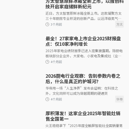
方太智慧原鲜冰箱全新上市，以独创科
技开启家庭储鲜新纪元
近日，方太智慧原鲜冰箱全新上市。这款凝聚方太
3个月前
三十年厨房专业积淀的创新产品，以远洋级氮气保
鲜、原鲜解冻、新风净味三大独创科技，重新定义
高端冰箱价值标准，为中国家庭带来从&l
最全！27家家电上市企业2025财报盘
点：仅10家净利增长
2025年家电业绩财报季已进入密集披露期。除厨电
板块部分企业外，大家电、小家电及集成灶（业绩
3个月前
预告）等细分领域的大多数年报已相继出炉。从目
前已发布的27份业绩报告以及预告中，已
2026厨电行业观察：告别参数内卷之
后，什么是真正的护城河？
华帝用一场“人生净界”发布会证明：在科技之
外，文化同样可以成为穿越周期的硬通货
3个月前
厚积薄发！这家企业2025年智能灶销
售全国第一
火王稳稳拿下“2025年度全触屏智能灶全国销量第