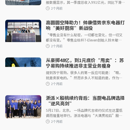
报数据显示，其一季度总收入991亿元，同比下滑
10.9%，这是自2023年第三季度以来首次出现季度
营收负增长。经调整净利润仅61亿元，同比缩
1个月前
高圆圆空降助力！帅康借势京东电器打
响“美好厨房”新战役
“零售业没有什么秘密，一切都在变化，但一切又
都没有变。”零售业标杆7-Eleven创始人铃木敏文
这句话，放在今天依然耐人寻味。渠道在变，技术
在变，消费习惯在变，但生意的底
从豪掷48亿，到1元底价“甩卖”：苏
1个月前
宁易购持续推进非主营业务瘦身
提到苏宁易购，很多人的第一反应可能是：“哦，
就是卖家电的。”然而许多人不知道的是，作为一
家凭家电起家的企业，却在过去的十余年间，将业
务版图一度延伸至金融、地产、物
浙派×殷桃续约背后：当厨电品牌选择
“逆风亮剑”
5月17日，北京。 一场品牌代言续约仪式在这里低
1个月前
调而隆重地举行。浙派电器与“大满贯视后”殷桃
再度携手，续写“实力派”与“实力派”的合作新
篇