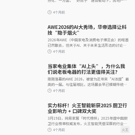
分化：一方面，“好房子”建设驱动下，房地产行
3个月前
业正从规模开发转向品质运营，叠加AI技术对产品
的深度赋能，带来了产业升级、产
AWE2026的AI大秀场，华帝选择让科
技“隐于烟火”
2026年AWE（中国家电及消费电子博览会）的喧嚣
已然散去，但关于AI、关于未来生活形态的讨论仍
3个月前
在发酵。回看这场汇聚全球1200余家企业、占据上
海新国际博览中心17万平米的科技盛宴，
当家电业集体“AI上头”，为什么我
们说老板电器的打法更值得关注?
刚刚落幕的AWE 2026，被誉为近年来“AI浓度”最
高的一届。与往届相比，这场展会早已模糊传统家
电的边界。家电巨头全面AI化的产品阵列，与机器
人公司的人形机械军团同场
3个月前
实力标杆！火王智能斩获2025 厨卫行
业影响力 + 口碑双大奖
3月19日，网易家居「时代榜样」2025年度中国厨
卫行业榜单权威发布，火王智能凭借深厚的行业积
淀与卓越的市场表现，同时斩获「2025年度中国厨
卫行业影响力品牌」与「2025年度中国