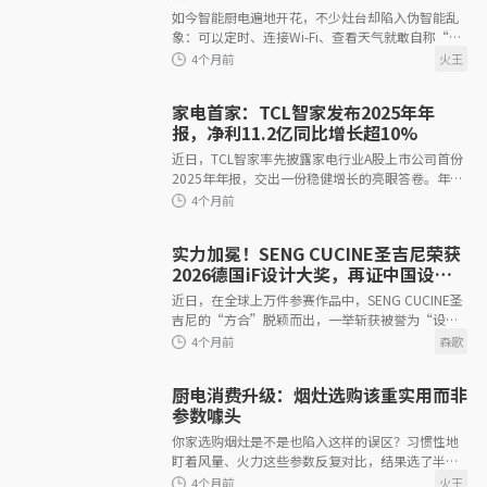
如今智能厨电遍地开花，不少灶台却陷入伪智能乱
象：可以定时、连接Wi-Fi、查看天气就敢自称“智
能灶”，功能堆砌华而不实，完全没解决烹饪核心
痛点。老人对着花哨复杂界
4个月前
家电首家：TCL智家发布2025年年
报，净利11.2亿同比增长超10%
近日，TCL智家率先披露家电行业A股上市公司首份
2025年年报，交出一份稳健增长的亮眼答卷。年报
显示，TCL智家全年实现营业收入185.3亿元，同比
上升0.9%；归母净利润11.2亿元，同比增长10
实力加冕！SENG CUCINE圣吉尼荣获
4个月前
2026德国iF设计大奖，再证中国设计
力量
近日，在全球上万件参赛作品中，SENG CUCINE圣
吉尼的“方合”脱颖而出，一举斩获被誉为“设计
界奥斯卡”的2026年德国iF设计大奖。作为不锈钢
高定领先品牌，SEN
厨电消费升级：烟灶选购该重实用而非
参数噱头
你家选购烟灶是不是也陷入这样的误区？习惯性地
4个月前
盯着风量、火力这些参数反复对比，结果选了半
天，用起来却依然不尽如人意。更有不少人盲目跟