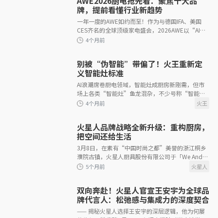
AWE2026厨电抢先看：聚焦十大品
牌，提前看懂行业新趋势
一年一度的AWE如约而至！作为与德国IFA、美国
CES齐名的全球顶级家电盛会，2026AWE以“AI科
4个月前
技 慧享未来”为主题，在上海新国际博览中心+上
海东方枢纽国际商务合作区双馆
别被“伪智能”带偏了！火王重新定
义智能灶标准
AI浪潮席卷厨电领域，智能灶成厨房新刚需，但市
场上各类“智能灶”鱼龙混杂，不少号称“智能
灶”的产品，实则是伪智能的“假把式”。它们将
定时、防
4个月前
火星人品牌战略全新升级：重构厨房，
把空间还给生活
3月8日，在素有“中国时尚之都”美誉的浙江桐乡
濮院古镇，火星人厨具股份有限公司于「We And
You」2026品牌战略发布会上，正式官宣品牌战略
全面升级。本次升级涵盖全新
双向奔赴！火星人官宣王安宇为全球品
4个月前
牌代言人：松弛感与集成力的深度契合
—— 揭秘火星人选择王安宇的深层逻辑，他为何屡