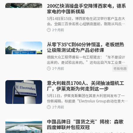
200亿快消操盘手空降博西家电，德系
家电的中国新棋局
5月14日至15日，博西家电在武汉举行客户生态大
会。全国三百余名核心经销商面前，刚刚从玛氏箭
2个月前
牌加盟博西的郭治平，以博西家用电器集团大中华
区高级副总裁兼首席销售官的身份首次
从零下35℃到60分钟恒温，老板燃热
让极限测试成为产品必修课
德国大众工程师曾有一句工程箴言：“车不是设计
出来的，是试验出来的。”这句出自汽车工业黄金
时代的话，揭示了一个被制造业普遍验证的真理：
任何产品的真正品质，只有在极
2个月前
意大利裁员1700人、关闭抽油烟机工
厂，伊莱克斯为何走到这一步
5月11日，伊莱克斯集团在其意大利官网发布了一
份新闻稿，标题是“Electrolux Group启动在意大
利的组织与生产布局优化进程”。文中将裁员与关
厂表述为“优化&rdq
中国品牌日“国货之光”揭榜：森歌
2个月前
四度蝉联并包揽双冠