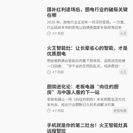
国补红利退场后，厨电行业的破局关键
4个月前
在哪
2026 年，厨电行业正迎来一场深刻变局。一方面，
行业延续多年的家电以旧换新国家补贴政策迎来调
整，烟机、灶具、洗碗机等核心厨电品类退出补贴
范围。另一方面，监管层面对能效与安
火王智能灶：让长辈省心的智能，才是
优质厨电
想给爸妈换台智能灶改善下厨体验，话刚说完就被
4个月前
一口回绝：“学不会的东西别乱买，纯浪费钱！”
相信不少子女都有过这样的经历，满心孝心被泼冷
水，说到底，还是爸妈被那些&ldquo
厨房进化论：老板电器“向往的厨
房”与中国人居的下一站
老板电器以一场《向往的厨房》未来厨居生活方式
发布会，给出行业期盼已久的系统解决方案
4个月前
手机就是你的第二灶台！火王智能灶真
远程智控