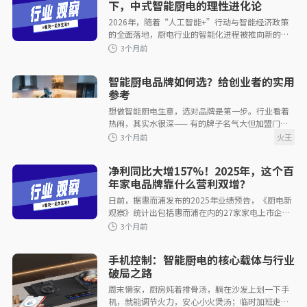
下，中式智能厨电的理性进化论
2026年，随着“人工智能+”行动与智能经济政策
的全面落地，厨电行业的智能化进程被推向新的战
略高度。然而，喧嚣之下，消费者却越来越难被
“忽悠”了：那些仅靠
智能厨电品牌如何选？给创业者的实用
3个月前
参考
想做智能厨电生意，选对品牌是第一步。行业看着
热闹，其实水很深—— 有的牌子名气大但加盟门槛
高、利润薄；有的小品牌功能花哨却没核心技术，
售后一堆麻烦。对找项目的
净利同比大增157%！2025年，这个百
年家电品牌靠什么营利双增？
日前，据惠而浦发布的2025年业绩预告，《厨电新
3个月前
观察》统计出包括惠而浦在内的27家家电上市企业
2025年业绩盘点，其中仅10家实现净利润同比增
长，惠而浦位列其中，其净利润预计增长约15
手机控制：智能厨电的核心载体与行业
破局之路
周末懒家，厨房炖着排骨汤，躺在沙发上划一下手
机，就能调节火力，安心小火煲汤；临时加班走不