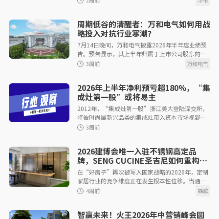
周期低谷的清醒者：万和电气如何用战
1周前
略投入对抗行业寒潮？
7月14日晚间，万和电气披露2026年半年度业绩预
告。预告显示，其上半年归属于上市公司股东的净
利润为6,000万元至8,880万元，业绩出现一定波
动。此前不久，其内部公开信直言“正
2026年上半年净利预亏超180%，“集
成灶第一股”或将易主
2012年，“集成灶第一股”浙江美大登陆深交所，
2周前
将彼时尚属新兴品类的集成灶带入资本市场视野。
依托房地产红利与差异化排烟技术，作为新兴物种
的集成灶，2016年至2022年间
2026建博会唯一入驻不锈钢高定品
牌，SENG CUCINE圣吉尼如何重构高
定新范式
在“好房子”再次被写入国家战略的2026年，定制
家居行业的竞争维度正在发生根本性位移。当通用
3周前
型定制困于同质化内卷，不锈钢定制赛道持续扩
张，材质层面的差异化成为打
智赢未来！火王2026年中营销峰会圆