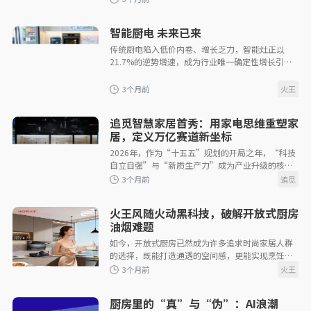
临“披星戴帽”。
智能厨电 未来已来
传统厨电陷入低价内卷、增长乏力，智能灶正以
21.7%的逆势增速，成为行业唯一确定性增长引
3个月前
擎。 2026 年，火王智能厨电再获三项发明专利授
权，全品类专利超 300 项、智能灶核心发明专
追觅智慧家居首秀：用家电思维重塑家
居，定义万亿赛道新坐标
2026年，作为“十五五”规划的开局之年，“科技
自立自强”与“新质生产力”成为产业升级的核心
3个月前
命题。在这一时代背景下，追觅再次展现其作为全
球创
火王风随火动黑科技，破解开放式厨房
油烟难题
如今，开放式厨房已然成为许多追求时尚家居人群
的选择，既能打造通透的空间感，更能实现烹饪与
社交的无缝衔接。但油烟难题，却让许多人的开放
式厨房梦大打折扣。 火王智能烟灶的&ld
3个月前
厨房里的“真”与“伪”：AI浪潮