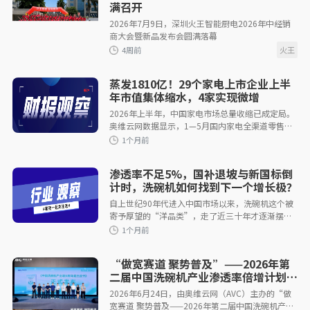
满召开
2026年7月9日，深圳火王智能厨电2026年中经销
商大会暨新品发布会圆满落幕
3周前
蒸发1810亿！29个家电上市企业上半
年市值集体缩水，4家实现微增
2026年上半年，中国家电市场总量收缩已成定局。
奥维云网数据显示，1—5月国内家电全渠道零售规
模为3253亿元，同比下滑8%；厨卫品类一季度零
售额281亿元，同比下滑10.1%。终端需
渗透率不足5%，国补退坡与新国标倒
4周前
计时，洗碗机如何找到下一个增长极？
自上世纪90年代进入中国市场以来，洗碗机这个被
寄予厚望的“洋品类”，走了近三十年才逐渐摆脱
水土不服的标签。2015年，随着方太水槽洗碗机等
本土化创新产品问世，洗碗机
“做宽赛道 聚势普及”——2026年第
二届中国洗碗机产业渗透率倍增计划助
推峰会圆满落幕
2026年6月24日，由奥维云网（AVC）主办的“做
4周前
宽赛道 聚势普及——2026年第二届中国洗碗机产业