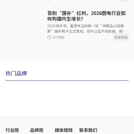
同比实现微增。在致辞中，茅忠群系统回
告别“国补”红利，2026厨电行业如
何构建内生增长？
2026年开年，备受关注的新一轮“消费品以旧换
新”国补靴子正式落地。但与以往不同的是，厨电
行业此次感受到的是一丝寒意。与2025年相比，新
政策补贴范围大幅“瘦
4个月前
热门品牌
5个月前
行业观
品牌观
媒体矩阵
联系我们