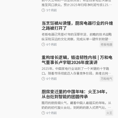
推至风口浪尖。预计2025年归母净利润亏损125.81
4个月前
亿至155.73亿元，期末净资产为负，这意味着公司
股票在年报披露后大概率被冠以&ldquo
当烹饪被AI读懂，厨房电器行业的升维
之路被打开了
老板电器已凭借47年的深厚积淀、前瞻的技术战略
纵深和深远的文化洞察，完成从单一硬件到软硬一
体，从产品到生态，从商业到文化的系统性布局。
4个月前
重构增长逻辑，锻造韧性内核 | 万和电
气董事长卢宇聪2026年度演讲
2025年，中国家电行业站到了一个关键的十字路
口。随着市场彻底迈入存量竞争阶段，奥维云网报
告数据显示，全年家电零售市场规模在承压中同比
下滑，行业告别了野蛮增长的“流量
厨房变迁里的中国年味：火王34年，
4个月前
从台灶到智能的团圆传承
腊月的厨房烟火气，藏着中国人最踏实的年味。从
奶奶的初代旋火台灶，到妈妈的嵌入式燃气灶，再
到如今我的火王智能灶，三代人的团圆记忆里，火
王的灶火始终未熄。从机械旋钮迭代到智能