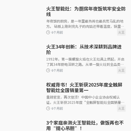
火王智能灶：为厨房年夜饭筑牢安全防
线
年夜饭的厨房，是一年里最热闹也最兵荒马乱的地
4个月前
方。 砧板上刚剁完丸子的肉馅还带着温度，锅里的
红烧蹄髈正咕嘟冒泡，你刚转身要去找调味佐料，
孩子就举着福字贴跑过来要你帮忙对齐，
火王34年创新：从技术深耕到品牌进
阶
1992年，第一簇螺旋火焰在火王灶具上燃起，开启
了其34年厨电深耕之路。从单一旋火灶到全品类智
4个月前
能厨电，从默默无闻到手握数百项专利、领跑智能
赛道，火王始终以“火”为核
权威背书！火王斩获2025年度全触屏
智能灶全国销量第一
重磅官宣，再次登顶！中国中小企业协会权威认
证，火王斩获2025年度“全触屏智能灶全国销量第
一”！这份荣誉是市场与用户给予火王品牌的高度
认可，更是火王硬实力的直接印证
4个月前
3个家庭亲测火王智能灶，做饭再也不
用“提心吊胆”！