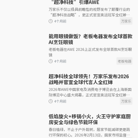
4个月前
“超净科技”引爆AWE
万家乐不仅以极具前瞻性的视野发布了颠覆行业的
“超净科技战略”，更正式官宣奥运冠军全红婵出
任“万家乐品牌全球代言人
能用眼镜做饭？老板电器发布全球首款
AI烹饪眼镜
老板电器在AWE 2026上正式发布全球首款AI烹饪眼
4个月前
镜
超净科技全球领先！万家乐发布2026
战略并官宣全球代言人全红婵
2026年AWE中国家电及消费电子博览会在上海新国
际博览中心盛大揭幕，正式官宣奥运冠军全红婵出
4个月前
任“万家乐品牌全球代言人
低焰旋火+移锅小火，火王守护家庭厨
房安全与绿色节能环保
春日植绿，不止于户外栽树，居家节能减碳更是践
行环保的初心。2026年2月13日，国家市场监督管