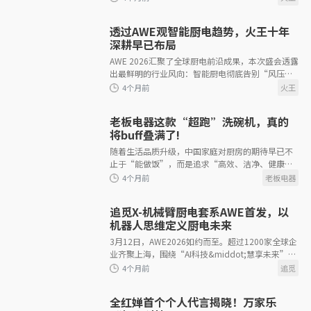
风“AI智能”，以为功能越多越
透过AWE观智能厨电趋势，火王十年
深耕早已布局
AWE 2026汇聚了全球厨电前沿成果，本次盛会透露
出最鲜明的行业风向：智能厨电彻底告别“风压火
4个月前
力”参数比拼，转向以用户需求为核心的价值深
耕。存量时代，参数竞争边际效
老板电器这款“超跑”洗碗机，真的
将buff叠满了!
随着生活品质升级，中国家庭对厨房的期待早已不
止于“能做饭”，而是追求“高效、洁净、健康”
的一站式体验。作为解放双手的核心厨电，洗碗机
的普及率正稳步
4个月前
追觅X-机械臂厨电套系AWE首发，以
机器人思维定义厨电未来
3月12日，AWE2026如约而至。超过1200家全球企
业齐聚上海，围绕“AI科技&middot;慧享未来”的
主题，共同描绘着智能生活的未来图景。而在今
年，“具身智能”首次
全红婵首个个人代言揭晓！万家乐