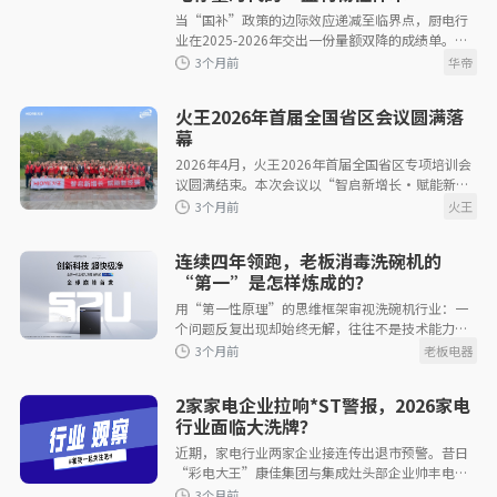
当“国补”政策的边际效应递减至临界点，厨电行
业在2025-2026年交出一份量额双降的成绩单。奥
2个月前
维云网数据显示，2025年厨卫全品类零售额同比下
滑8.5%；进入2026年Q1，降幅
火王2026年首届全国省区会议圆满落
幕
2026年4月，火王2026年首届全国省区专项培训会
议圆满结束。本次会议以“智启新增长・赋能新终
端”为主题，分肇庆、成都、长沙、九华山、邯郸
五地有序举办，覆盖全国多
3个月前
连续四年领跑，老板消毒洗碗机的
“第一”是怎样炼成的？
用“第一性原理”的思维框架审视洗碗机行业：一
个问题反复出现却始终无解，往往不是技术能力触
到了天花板，而是从一开始就问错了问题。过去十
年，主流洗碗机品牌的竞争长
2家家电企业拉响*ST警报，2026家电
3个月前
行业面临大洗牌？
近期，家电行业两家企业接连传出退市预警。昔日
“彩电大王”康佳集团与集成灶头部企业帅丰电
器，因2025年年报关键指标触及退市条款，双双面