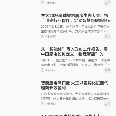
理总局通报2025年41种产品质量国家监督抽查情
况，其中家用燃气灶抽检383批次，40批次不合
4个月前
方太2026全球智慧厨房生态大会：携
手顶尖行业伙伴，定义智慧厨房新纪元
2026年3月11日，在全球家电产业从硬件竞赛迈向
生态协同的关键转折点，方太集团成功举办2026全
球智慧厨房生态大会。
从“智能体”写入政府工作报告，看
4个月前
中国厨电如何定义“物理智能”的下
半场
3月11日，也就是2026年AWE展开幕前夕，作为中
国厨电行业三十年的深耕者，方太以一场题为 “共
建开放生态，定义厨房新纪元”的2026全球智慧厨
房生态大会，给出时代之问的前瞻性答案。
智能厨电风口至 火王以差异化赋能代
理商长效盈利
在众多智能厨电品牌中，火王智能灶，正是契合智
4个月前
能趋势、永远差异化价值的优选，成为经销商盈利
发展的关键抓手。