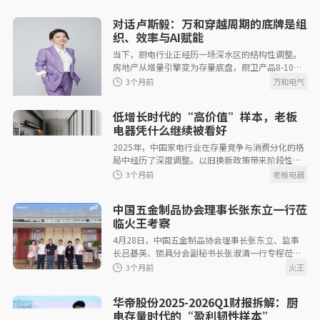
2个月前
对话卢斯毅：万和穿越周期的底牌是组
织、效率与AI赋能
当下，厨电行业正经历一场深水区的结构性调整。
房地产从增量引擎变为存量底盘，厨卫产品8-10年
的换新周期决定了需求弹性天然偏弱，而铜、钢等
原材料的价格高位运行则让成本端的压
低增长时代的“高价值”样本，老板
2个月前
电器凭什么继续被看好
2025年，中国家电行业在存量竞争与消费分化的格
局中经历了深度调整。以旧换新政策带来阶段性需
求释放，但行业整体增长乏力的现实贯穿全年。厨
电市场早已从增量分享转向存量博弈
中国五金制品协会理事长张东立一行莅
临火王考察
4月28日，中国五金制品协会理事长张东立、监事
2个月前
长吕基英、锁具分会副秘书长张淑清一行专程莅临
火王总部考察指导，深入调研企业技术创新、产品
研发及产业发展情况。火王总经理杨
华帝股份2025-2026Q1财报拆解：厨
电存量时代的“盈利韧性样本”