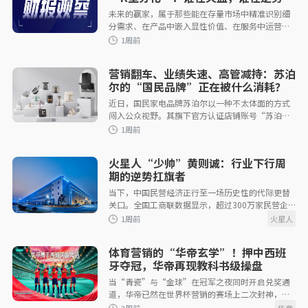
围？
未来的赢家，属于那些能在存量市场中精准识别细
5天前
分需求、在产品中嵌入显性价值、在服务中运营用
户全生命周期的长期主义者。
营销翻车、业绩失速、高管减持：苏泊
尔的“国民品牌”正在被什么消耗？
近日，国民家电品牌苏泊尔以一种不太体面的方式
闯入公众视野。其旗下官方认证店铺账号“苏泊尔
1周前
个护电器旗舰店”发布了一系列低俗擦边短视频：
女性工作人员闯入男厕演
火星人“少帅”黄则诚：行业下行周
期的逆势扛旗者
当下，中国民营经济正行至一场历史性的代际更替
关口。全国工商联数据显示，超过300万家民营企
业将在未来十年内面临交接班考验。过去四十余
年，改革开放中成长起来的“创一代
1周前
体育营销的“华帝玄学”！押中西班
牙夺冠，华帝再现教科书级操盘
当“青瓷”与“金球”在冠军之夜同时开启兑奖通
道，华帝已然在世界杯营销的赛场上二次封神，写
下又一个值得行业反复翻阅的教科书级案例。