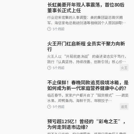
长虹美菱开年现人事震荡，首位80后
董事长正式上任
行业迎来密集的人事调整：美的集团副总裁伏拥
军、海信家电总裁胡剑涌等相继因个人原因辞职，
其他家电及厨电企业也频现高管变动。而对于老牌
国企长虹美菱而言，自2025年下半年起，同样迎来
了近年来剧烈的管理层动荡，董事长、副总裁、财
火王开门红启新程 全员实干聚力向新
务负责人等核心岗位接连发生变动调整。
4个月前
行
火王人以 “开局就是决战” 的奋进姿态实干笃行，
践行「认真坚持、持续改善、创新引领」核心价值
观，借火运之势，赴新岁之约，以初心筑底气，以
实干启新程。
不止保鲜！春晚同款追觅极境冰箱，是
如何成为新一代家庭营养健康中心的？
临近春节，家家户户都开启了“囤货模式”——蔬菜
4个月前
水果、鸡鸭鱼肉、海鲜干货、年糕饺子
&hellip;&hellip;冰箱一下子被塞得满满当当。但传
统冰箱的诸多使用
预亏超125亿！曾经的“彩电之王”，
为何走到退市边缘？
前不久公布的一份业绩预告，将昔日家电巨头康佳