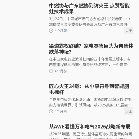
分体
中燃协与广东燃协到访火王 点赞智能
灶技术成果
3月24日，中国城市燃气协会副秘书长张春田、中
燃协燃气具专委会秘书长兰涛及广东省燃气具协会
一行到访火王智能厨电总部，开展实地调研与深度
交流。此次到访主要聚焦智能燃气灶
3个月前
渠道霸权终结？家电零售巨头为何集体
跌落神坛？
在中国家电行业波澜壮阔的四十年发展进程中，有
两座里程碑式的商业符号始终绕不开，一个是国
美，一个是苏宁。二者皆是中国家电连锁零售的奠
基者与拓荒者，共同定义了渠道为王的黄金
匠心火王34载：从小康符号到智能厨
3个月前
电标杆
全球厨电智能化浪潮奔涌，国货厨电品牌正以硬核
实力接轨世界、引领风向。从2025美国CES展会惊
艳亮相，到锚定2026 AWE展会智能新风向，火王始
终紧跟时代步伐、紧扣智能科技脉搏，一
从AWE看懂万和电气2026战略新布局
从2025年起，厨卫行业整体呈现冰火两重天的鲜明