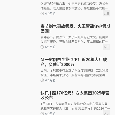
做饭的那些糟心事，你是不是也感同身受？忘关火
怕隐患、老人独居做饭不放心、带娃做饭手忙脚乱
&hellip; 火王作为智能灶技术达国际领先水平、全
触屏智能灶全国销量第一的品牌，以
春节燃气事故频发，火王智能守护假期
4个月前
团圆！
去年春节，武汉市一女子因灶台忘记关火，厨房突
发燃气爆炸，导致右脚严重割伤，原本温馨的团圆
夜瞬间化为惊险救援。类似悲剧在春节期间并不罕
见——据统计，春节期间厨房燃
又一家厨电企业倒下！近20年大厂破
产，负债近2000万
当前，全球家电行业正步入深度调整期。宏观环境
4个月前
承压、市场需求分化、原材料与运营成本高企等多
重因素叠加，使得行业竞争趋于白热化。存量博弈
的市场格局下，缺乏核心技术、品牌溢
快讯 | 超170亿元！方太集团2025年营
收公布
1月23日，方太集团官方微信公众号发布董事长兼
总裁茅忠群题为《三十而立 志启新程》的2026年新
4个月前
年致辞。文中披露，集团2025年营收超170亿元，