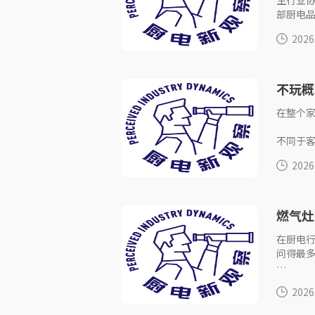
生行业协
部厨电
2026
不玩概
能厨房
在整个
不同于
是老百
2026
以前我
燃气灶
坑
在厨电
问得最
线下门
2026