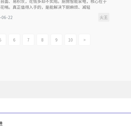
占台面、易积灰，花钱多却不实用。厨房智能家电，核心在于
非花哨。真正值得入手的，是能解决下厨麻烦、减轻
-06-22
火王
5
6
7
8
9
10
>
进