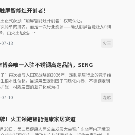
触屏智能灶开创者！
火王正式获颁“触屏智能灶开创者”权威认证。
次简单的排名，而是一次行业溯源——确认触屏智能灶从0到
步，由火王迈出。
-07-13
火王
201
6建博会唯一入驻不锈钢高定品牌，SENG
INE圣吉尼如何重构高定新范式
子”再次被写入国家战略的2026年，定制家居行业的竞争维
发生根本性位移。当通用型定制困于同质化内卷，不锈钢定制
续扩张，材质层面的差异化成为打
-07-10
森歌
牌！火王领跑智能健康家居赛道
年6月28日，第三届健康人居公益发展大会暨广东省室内环境卫