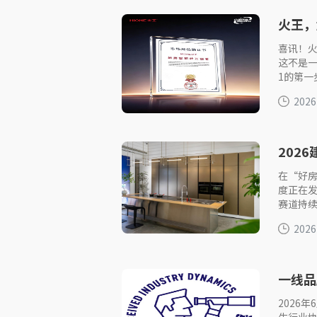
火王，
喜讯！
这不是一
1的第一
2026
故事要从
202
CUC
在“好房
度正在
赛道持
2026
一线品
2026