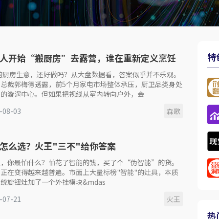
特
人开始“搬厨房”去露营，谁在重新定义烹饪
年的厨房生意，还好做吗？从大盘数据看，答案似乎并不乐观。
网总裁郭梅德透露，前5个月家电市场整体承压，厨卫品类身处
争的漩涡中心。但如果把视线从室内转向户外，会
-08-03
森歌
怎么选？火王"三不"给你答案
灶，你最怕什么？怕花了智能的钱，买了个“伪智能”的货。
正在变得越来越普遍。市面上大量标榜"智能"的灶具，本质
统旋钮灶加了一个外挂模块&mdas
-07-21
火王
热