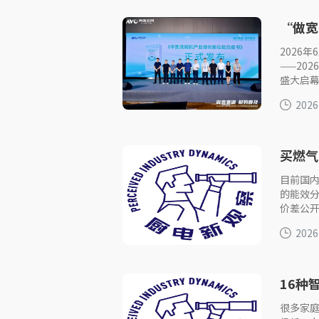
“做宽
产业渗
2026
——20
盛大启
2026
买燃气
目前国内
的能效
价差公
2026
16种
很多家