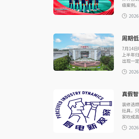
级案例
2026
周期低
业寒潮
7月14
上半年归
出现一
2026
真假智
忽悠
装修选
灶具，
家吹成
2026