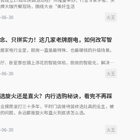
会成立17周年庆典活动在广州隆重举办，行业专家学者、头
品牌大咖齐聚现场，围绕大会“美好生活
-06-30
火王
念、只拼实力！这几家老牌厨电，如何改写智
新格局
家居家电行业里，厨房一直是最特殊、也最硬核的升级场景。
客厅、卧室那些锦上添花的智能体验，厨房的智能化，解决的
姓每天做饭的真实痛点。
-06-30
火王
们下厨，特
选旋火还是直火？内行选购秘诀，看完不再踩
行业摸爬滚打三十多年，平时门店接待装修选灶具的业主，被
多的问题，永远都是旋火和直火到底该怎么选。
店里导购的话术花样繁多，很多人专门推荐火苗看着更高的
-06-30
火王