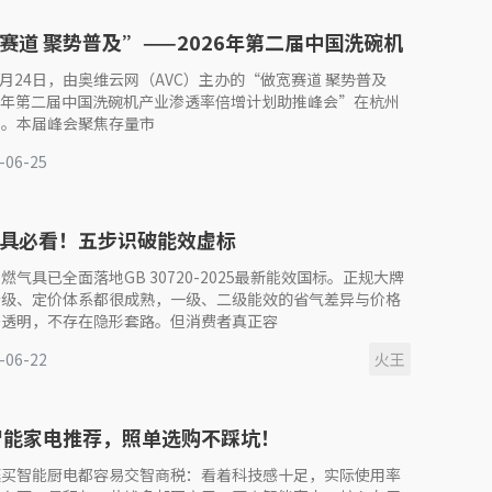
赛道 聚势普及”——2026年第二届中国洗碗机
透率倍增计划助推峰会圆满落幕
年6月24日，由奥维云网（AVC）主办的“做宽赛道 聚势普及
26年第二届中国洗碗机产业渗透率倍增计划助推峰会”在杭州
幕。本届峰会聚焦存量市
-06-25
具必看！五步识破能效虚标
燃气具已全面落地GB 30720-2025最新能效国标。正规大牌
分级、定价体系都很成熟，一级、二级能效的省气差异与价格
开透明，不存在隐形套路。但消费者真正容
-06-22
火王
智能家电推荐，照单选购不踩坑！
庭买智能厨电都容易交智商税：看着科技感十足，实际使用率