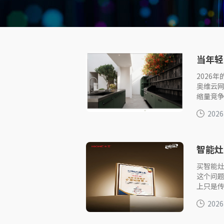
当年轻
场景？
2026
奥维云
缩量竞
2026
智能灶
买智能
这个问题
上只是传
2026