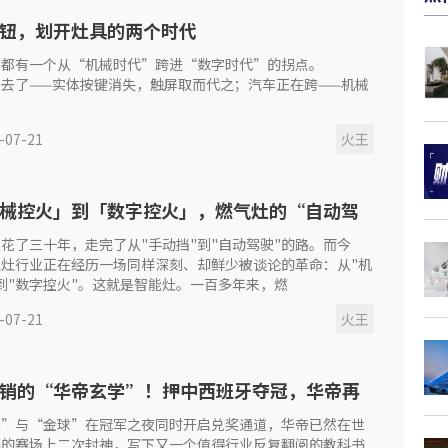
钮，划开灶具的两个时代
业都有一个从“机械时代”跨进“数字时代”的拐点。
去了——实体按键消失，触屏取而代之；汽车正在跨——机械
-07-21
火王
械控火」到「数字控火」，燃气灶的“自动驾
代来了
花了三十年，走完了从"手动挡"到"自动驾驶"的路。而今
气灶行业正在经历一场同样深刻、却鲜少被谈论的革命：从"机
到"数字控火"。这就是智能灶。一百多年来，燃
-07-21
火王
销的“华帝玄学”！押中西班牙夺冠，华帝再
书级操盘
瓷”与“金球”在冠军之夜同时开启兑奖通道，华帝已然在世
销的赛场上二次封神，写下又一个值得行业反复翻阅的教科书