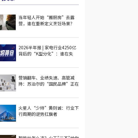
当年轻人开始“搬厨房”去露
营，谁在重新定义烹饪场景？
2026半年报 | 家电行业4250亿
背后的“K型分化”：谁在失
血，谁在逆势突围？
营销翻车、业绩失速、高管减
持：苏泊尔的“国民品牌”正在
被什么消耗？
火星人“少帅”黄则诚：行业下
行周期的逆势扛旗者