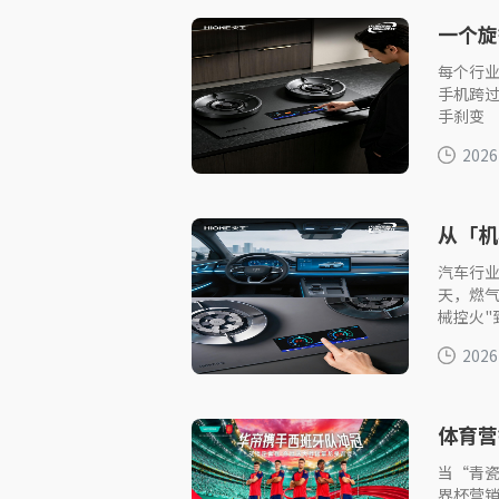
一个旋
每个行
手机跨过
手刹变
2026
从「机
驶”时
汽车行业
天，燃
械控火"
2026
体育营
现教科
当“青
界杯营