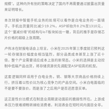
规模”。这种内外有别的策略决定了国内不再需要通过披露出货量
来证明增长。
本次财报中智能手机业务的处境可以看作是白电业务的一面镜
子。手机出货量同比减少19.2%，ASP却抬升8.2%至1310元，
这个“量减价增”的结构与IoT板块如出一辙，背后的推手是存储芯
片价格的超级上涨周期。
卢伟冰在财报电话会上坦言，小米在2025年第三季度就已预判这
一轮存储涨价幅度会相当猛烈，部分品类成本甚至上涨了近十
倍，整个产业需要适应成本上涨的新常态。小米的选择是主动控
制中低端产品出货，将存储资源优先调配至ASP较高的机型。
这套逻辑同样适用于白电业务。铜、钢等大宗商品价格持续上
行，挤压着以性价比为核心竞争力的产品空间。小米白电面临的
不是要不要涨价，而是涨了之后用户是否还愿意买单。
这正是性价比模式在制造业周期波动面前的脆弱性所在。上游成
本压力很难顺畅转嫁给消费者，利润表会在短时间内面目全非。