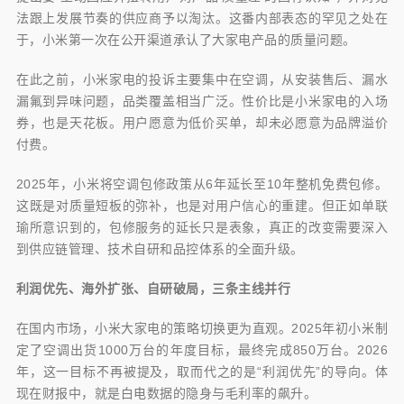
法跟上发展节奏的供应商予以淘汰。这番内部表态的罕见之处在
于，小米第一次在公开渠道承认了大家电产品的质量问题。
在此之前，小米家电的投诉主要集中在空调，从安装售后、漏水
漏氟到异味问题，品类覆盖相当广泛。性价比是小米家电的入场
券，也是天花板。用户愿意为低价买单，却未必愿意为品牌溢价
付费。
2025年，小米将空调包修政策从6年延长至10年整机免费包修。
这既是对质量短板的弥补，也是对用户信心的重建。但正如单联
瑜所意识到的，包修服务的延长只是表象，真正的改变需要深入
到供应链管理、技术自研和品控体系的全面升级。
利润优先、海外扩张、自研破局，三条主线并行
在国内市场，小米大家电的策略切换更为直观。2025年初小米制
定了空调出货1000万台的年度目标，最终完成850万台。2026
年，这一目标不再被提及，取而代之的是“利润优先”的导向。体
现在财报中，就是白电数据的隐身与毛利率的飙升。