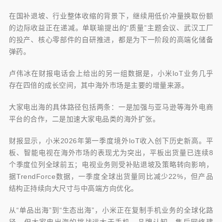
在国补退坡、行业整体收缩的背景下，继续用低价冲量换取份额
的边际收益正在递减。单联瑜提出的“质量”主题会议、武汉工厂
的投产、核心零部件的自研推进，都是为下一阶段的高端化储备
弹药。
卢伟冰在财报电话会上给出的另一组数据是，小米IoT业务几乎
存在四倍的成长空间，其中海外市场是主要的增量来源。
大家电出海的具体路径包括两条：一是加强与亚马逊等海外电商
平台的合作，二是加速大家电品类的海外扩张。
财报显示，小米2026年第一季度境外IoT收入创下历史新高。平
板、智能电视在海外市场的表现尤为突出，平板出货量已连续8
个季度位列全球前五；电视业务则受补贴退坡及策略转向影响，
据TrendForce数据，一季度全球出货量同比减少22%，但产品
结构正持续向大尺寸与中高端方向优化。
从“单品出海”到“生态出海”，小米正在复制手机业务的全球化路