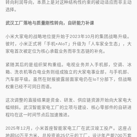
转向利润导向，本质上是对这种结构性约束的被动适应而非主动
选择。
武汉工厂落地与质量刚性转向，自研能力补课
小米大家电的战略地位提升始于2023年10月的集团战略升级。
彼时，小米正式将「手机×AIoT」升级为「人车家全生态」，大
家电首次被定位为核心承载业务而非生态链的补充。
紧随其后的是组织架构重组。电视业务并入手机部，空调、冰
箱、洗衣机等白电业务则组成独立的大家电事业部，与手机部、
汽车部平级。虽然在财报披露层面家电仍在IoT分部下，但战略
权重已经不可同日而语。
这次调整的直接结果是资金、研发、供应链资源开始向大家电大
幅倾斜。武汉智能家电工厂的立项与建设、核心零部件的自研进
程均在这一时间节点后加速推进。
2025年12月，小米首座智能家电工厂在武汉竣工投产。这座占
地超50万平方米、总投资逾25亿元的工厂，设计年产能700万套