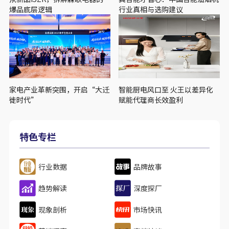
爆品底层逻辑
行业真相与选购建议
家电产业革新突围，开启“大迁
智能厨电风口至 火王以差异化
徙时代”
赋能代理商长效盈利
特色专栏
行业数据
品牌故事
趋势解读
深度探厂
现象剖析
市场快讯