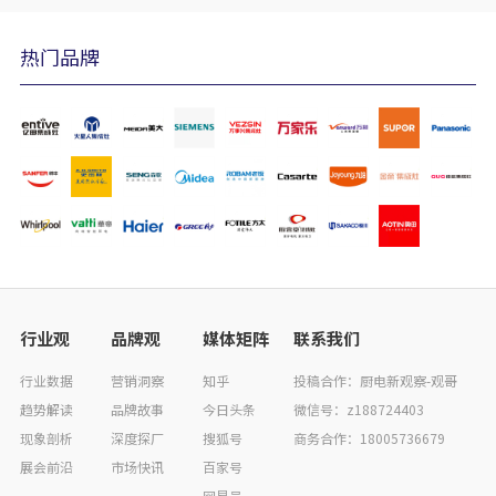
热门品牌
行业观
品牌观
媒体矩阵
联系我们
行业数据
营销洞察
知乎
投稿合作：厨电新观察-观哥
趋势解读
品牌故事
今日头条
微信号：z188724403
现象剖析
深度探厂
搜狐号
商务合作：18005736679
展会前沿
市场快讯
百家号
网易号