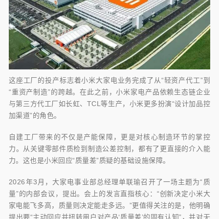
这座工厂的投产标志着小米大家电业务完成了从“轻资产代工”到
“重资产制造”的跨越。在此之前，小米家电产品依赖生态链企业
与第三方代工厂如长虹、TCL等生产，小米更多扮演“设计加品控
加渠道”的角色。
自建工厂带来的不仅是产能保障，更是对核心制造环节的掌控
力。从关键零部件质检到制造公差控制，都有了更直接的介入能
力。这也是小米回应“质量差”质疑的基础设施保障。
2026年3月，大家电事业部总经理单联瑜召开了一场主题为“质
量”的内部会议，提出。会上的发言直指核心：“创新决定小米大
家电能飞多高，质量则决定能走多远。”更值得关注的是，他明确
提出要“主动回应并扭转用户对产品‘质量差’的固有认知”，并对无