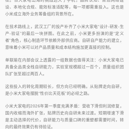
径。但大家电出海的挑战远大于手机，品牌认知、售后网络建
设、本地化合规、能效标准适配等，每一项都需重投入。这也是
小米成立海外业务筹备组的背景所在。
在技术路线上，武汉工厂的投产补齐了小米大家电“设计-研发-生
产-验证”的最后一块拼图。在此之前，小米更多扮演的是“定义
者”角色，核心制造环节依赖外部供应商。自研自产能力的建立，
意味着小米可以对产品质量和成本结构施加更直接的控制。
单联瑜在内部会议上透露的一组数据也值得关注：小米大家电已
具备全品类全栈自研能力，实验室规模超过一百个，质量组织团
队扩张至超过两百人。
这些投入的转化周期较长，但方向已经明确。从贴牌走向自研，
是小米大家电摆脱“性价比天花板”的必经之路。
小米大家电的2026年第一季度充满矛盾：营收下滑但利润修复，
国内收缩而海外扩张，贴牌历史向自研未来过渡。短期增速下滑
是主动选择的代价，自研能力与质量口碑的重塑都需要时间，转
向的最终效果仍有待验证。