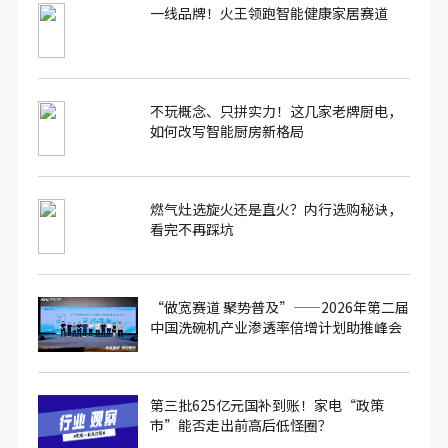
一线品牌！火王领跑智能健康家居赛道
不玩概念、只拼实力！这几家老牌厨电，
如何改写智能厨房新格局
燃气灶选旋火还是直火？内行选购秘诀，
看完不再踩坑
“做宽赛道 聚势普及”——2026年第二届
中国洗碗机产业渗透率倍增计划助推峰会
圆满落幕
第三批625亿元国补到账！家电“政策
市”能否走出前高后低怪圈？