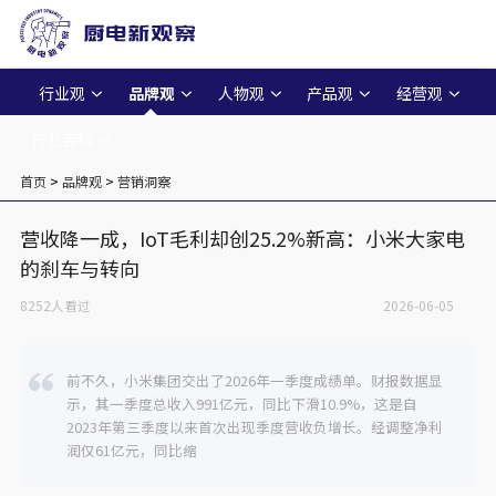
行业观
品牌观
人物观
产品观
经营观
行业百科
首页
>
品牌观
>
营销洞察
营收降一成，IoT毛利却创25.2%新高：小米大家电
的刹车与转向
8252人看过
2026-06-05
前不久，小米集团交出了2026年一季度成绩单。财报数据显
示，其一季度总收入991亿元，同比下滑10.9%，这是自
2023年第三季度以来首次出现季度营收负增长。经调整净利