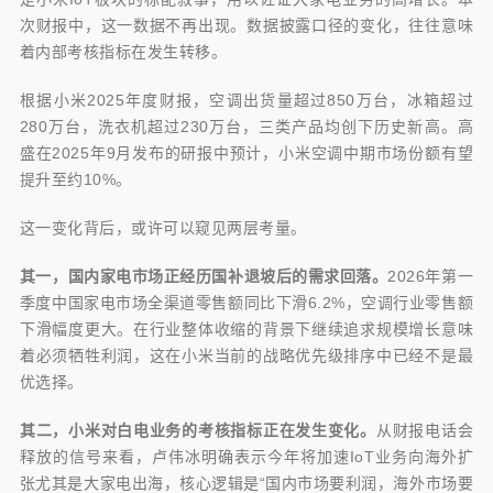
次财报中，这一数据不再出现。数据披露口径的变化，往往意味
着内部考核指标在发生转移。
根据小米2025年度财报，空调出货量超过850万台，冰箱超过
280万台，洗衣机超过230万台，三类产品均创下历史新高。高
盛在2025年9月发布的研报中预计，小米空调中期市场份额有望
提升至约10%。
这一变化背后，或许可以窥见两层考量。
其一，国内家电市场正经历国补退坡后的需求回落。
2026年第一
季度中国家电市场全渠道零售额同比下滑6.2%，空调行业零售额
下滑幅度更大。在行业整体收缩的背景下继续追求规模增长意味
着必须牺牲利润，这在小米当前的战略优先级排序中已经不是最
优选择。
其二，小米对白电业务的考核指标正在发生变化。
从财报电话会
释放的信号来看，卢伟冰明确表示今年将加速IoT业务向海外扩
张尤其是大家电出海，核心逻辑是“国内市场要利润，海外市场要