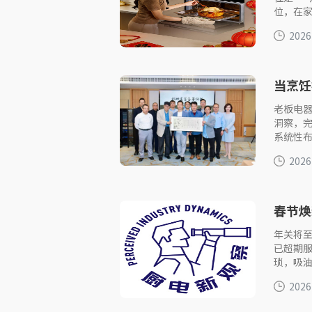
位，在
2026
当烹饪
老板电器
洞察，
系统性
2026
春节焕
年关将
已超期
琐，吸
2026