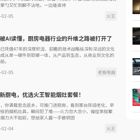
家掌勺又忙到脚不沾地。一边是亟待
-02-05
火王
被AI读懂，厨房电器行业的升维之路被打开了
已凭借47年的深厚积淀、前瞻的技术战略纵深和深远的文化
完成从单一硬件到软硬一体，从产品到生态，从商业到文化的
布局。
-02-05
老板电器
新厨电，优选火王智能烟灶套餐！
至，你满载思念返乡，可推门进厨房，看到那台陈旧老化、早
服役的烟机灶具，瞬间犯了难——火力忽大忽小、操控笨拙繁
油烟力大不如前，想给家人露一手做顿团
-02-04
火王