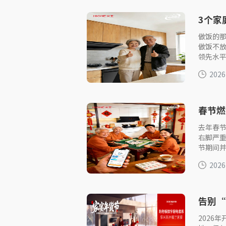
3个家
胆”！
做饭的
做饭不放
领先水
2026
春节燃
去年春
右脚严
节期间并
2026
告别“
长？
2026