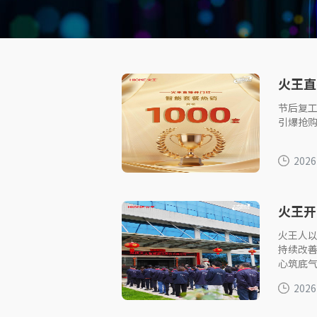
火王直
节后复
引爆抢
2026
火王开
火王人以
持续改
心筑底
2026