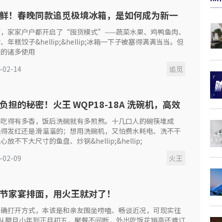
鲜！春晚同款追觅极境冰箱，是如何成为新一
营养健康中心的？
节，家家户户都开启了“囤货模式”——蔬菜水果、鸡鸭鱼肉、
年糕饺子&hellip;&hellip;冰箱一下子被塞得满满当当。但
箱的诸多使用
-02-14
追觅
负担的秘密！火王 WQP18-18A 洗碗机，高效
省心
宴吃得有多香，饭后洗碗就有多煎熬。十几口人的碗筷堆成
洗得发红还是滑溜溜的；想用洗碗机，又怕费水耗电、洗不干
放不下大尺寸的鱼盘、炒锅&hellip;&hellip;
-02-09
火王
节家宴排面，用火王就对了！
正确打开方式，本该是和亲友围坐唠嗑、畅谈近况，可现实往
—从腊月小年到正月初五，聚餐不间断，外出吃饭花销高还难订