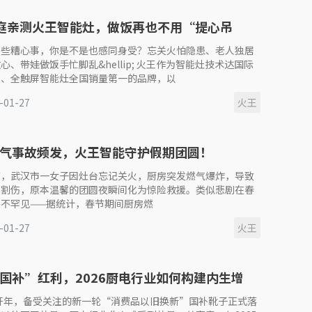
庭亲测火王智能灶，做饭再也不用“提心吊
那些糟心事，你是不是也感同身受？忘关火怕隐患、老人独居
心、带娃做饭手忙脚乱&hellip; 火王作为智能灶技术达国际
平、全触屏智能灶全国销量第一的品牌，以
-01-27
火王
气事故频发，火王智能守护假期团圆！
节，武汉市一女子因灶台忘记关火，厨房突发燃气爆炸，导致
重割伤，原本温馨的团圆夜瞬间化为惊险救援。类似悲剧在春
不罕见——据统计，春节期间厨房燃
-01-27
火王
国补”红利，2026厨电行业如何构建内生增
年开年，备受关注的新一轮“消费品以旧换新”国补靴子正式落