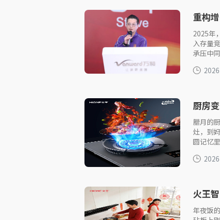
重构增
202
2025
入存量
承压中
2026
厨房变
团圆传
腊月的
灶，到
圆记忆
2026
火王智
年夜饭