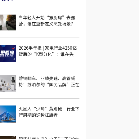
当年轻人开始“搬厨房”去露
营，谁在重新定义烹饪场景？
2026半年报 | 家电行业4250亿
背后的“K型分化”：谁在失
血，谁在逆势突围？
营销翻车、业绩失速、高管减
持：苏泊尔的“国民品牌”正在
被什么消耗？
火星人“少帅”黄则诚：行业下
行周期的逆势扛旗者