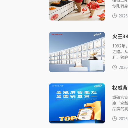
砧板上
你刚转
2026
火王3
1992
之路。
利、领
2026
权威背
第一
重磅官宣
度“全
品牌的
2026