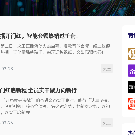
特
播开门红，智能套餐热销过千套！
工第二日，火王直播活动火热启幕，爆款智能套餐一经上线便
购热潮，订单量强势破千，实现逆势飘红，交出亮眼答卷！
-02-28
火王
门红启新程 全员实干聚力向新行
 “开局就是决战” 的奋进姿态实干笃行，践行「认真坚持、
善、创新引领」核心价值观，借火运之势，赴新岁之约，以初
气，以实干启新程。
-02-25
火王
热