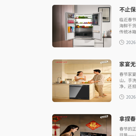
不止保
代家庭
临近春
海鲜干货、
传统冰
2026
家宴无
洁净还
春节家
山，手
净，还担心
2026
拿捏春
春节的
往是—