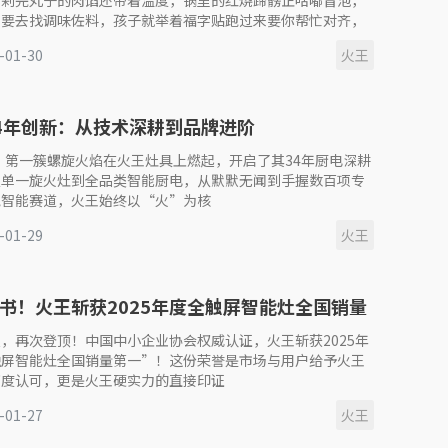
刚剁完丸子的肉馅还带着温度，锅里的红烧蹄髈正咕嘟冒泡，
身要去找调味佐料，孩子就举着福字贴跑过来要你帮忙对齐，
-01-30
火王
4年创新：从技术深耕到品牌进阶
年，第一簇螺旋火焰在火王灶具上燃起，开启了其34年厨电深耕
从单一旋火灶到全品类智能厨电，从默默无闻到手握数百项专
跑智能赛道，火王始终以“火”为核
-01-29
火王
书！火王斩获2025年度全触屏智能灶全国销量
，再次登顶！中国中小企业协会权威认证，火王斩获2025年
触屏智能灶全国销量第一”！这份荣誉是市场与用户给予火王
高度认可，更是火王硬实力的直接印证
-01-27
火王