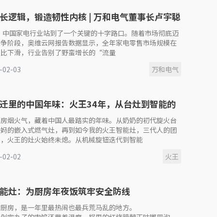
长逻辑，锻造韧性内核 | 万和电气董事长卢宇聪
6年度演讲
年，中国家电行业站到了一个关键的十字路口。随着市场彻底迈
竞争阶段，奥维云网报告数据显示，全年家电零售市场规模在
同比下滑，行业告别了野蛮增长的“流量
-02-03
万和电气
迁里的中国年味：火王34年，从台灶到智能的
承
厨房烟火气，藏着中国人最踏实的年味。从奶奶的初代旋火台
妈妈的嵌入式燃气灶，再到如今我的火王智能灶，三代人的团
里，火王的灶火始终未熄。从机械旋钮迭代到智能
-02-02
火王
能灶：为厨房年夜饭筑牢安全防线
的厨房，是一年里最热闹也最兵荒马乱的地方。