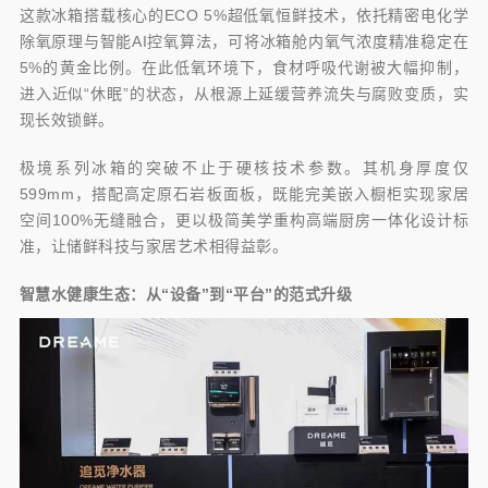
这款冰箱搭载核心的ECO 5%超低氧恒鲜技术，依托精密电化学
除氧原理与智能AI控氧算法，可将冰箱舱内氧气浓度精准稳定在
5%的黄金比例。在此低氧环境下，食材呼吸代谢被大幅抑制，
进入近似“休眠”的状态，从根源上延缓营养流失与腐败变质，实
现长效锁鲜。
极境系列冰箱的突破不止于硬核技术参数。其机身厚度仅
599mm，搭配高定原石岩板面板，既能完美嵌入橱柜实现家居
空间100%无缝融合，更以极简美学重构高端厨房一体化设计标
准，让储鲜科技与家居艺术相得益彰。
智慧水健康生态：从“设备”到“平台”的范式升级