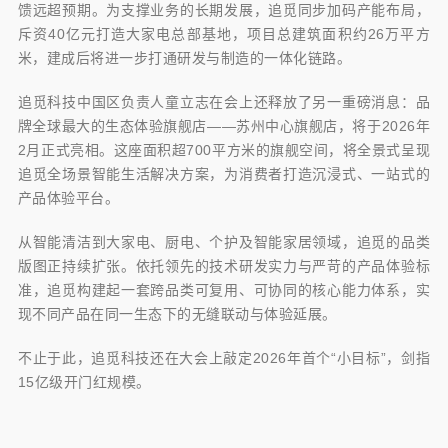
馈远超预期。为支撑业务的长期发展，追觅同步加码产能布局，
斥资40亿元打造大家电总部基地，项目总建筑面积约26万平方
米，建成后将进一步打通研发与制造的一体化链路。
追觅科技中国区负责人童立志在会上还释放了另一重磅消息：品
牌全球最大的生态体验旗舰店——苏州中心旗舰店，将于2026年
2月正式亮相。这座面积超700平方米的旗舰空间，将全景式呈现
追觅全场景智能生活解决方案，为消费者打造沉浸式、一站式的
产品体验平台。
从智能清洁到大家电、厨电、个护及智能家居领域，追觅的品类
版图正持续扩张。依托领先的技术研发实力与严苛的产品体验标
准，追觅构建起一套跨品类可复用、可协同的核心能力体系，实
现不同产品在同一生态下的无缝联动与体验延展。
不止于此，追觅科技还在大会上敲定2026年首个“小目标”，剑指
15亿级开门红规模。