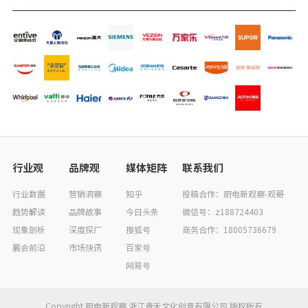
行业观
品牌观
媒体矩阵
联系我们
行业数据
营销洞察
知乎
投稿合作：厨电新观察-观哥
趋势解读
品牌故事
今日头条
微信号：z188724403
现象剖析
深度探厂
搜狐号
商务合作：18005736679
展会前沿
市场快讯
百家号
网易号
Copyright 厨电新观察 浙江青禾文化创意有限公司 版权所有