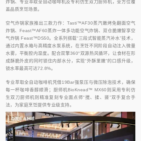
炸锅、专业萃取全自动咖啡机及专利仿生双刀厨师机，全方位覆
盖品质烹饪场景。
空气炸锅家族推出三款力作：Tasti™AF30蒸汽嫩烤免翻面空气
炸锅、Feast™AF60蒸炸一体多功能空气炸锅、双仓脆嫩智享空
气炸锅 Feast™DS50。全系列搭载“三段式智能蒸汽补水”技术，
通过内置水箱与高精度水泵系统，在烹饪不同阶段自动注入微量
水雾，平衡腔内湿度。配合双擎360°双源热风循环，让食材在形
成酥脆外皮的同时锁住内部水分，实现“外酥里嫩”的口感升级，
锁水率最高可达72.8%。
专业萃取全自动咖啡机凭借19Bar强泵压与微压除泡技术，确保
每一杯咖啡香醇顺滑；厨师机BioKnead™ MX60则采用专利仿
生双刀厨师机则精准复刻专业面点师“搅、揉、搓”双手复合手
法，为家庭烹饪提供专业级支持。