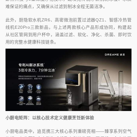
难保证的痛点，又确保从过滤到制冰全程无菌洁净。
此外，厨隐软水机ZR6、高密微泡前置过滤器QZ1、智感冷热管
线机E20Pro三款新品，与上述两款核心产品形成协同，构建起
从社区管网到用户杯中，涵盖过滤、软化、净化、杀菌、即时饮
用的完整水健康科技链条。
小厨电矩阵：以核心技术定义健康烹饪新体验
小厨电品类中，追觅携三大核心系列重磅亮相——臻享系列空气