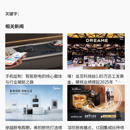
关键字：
相关新闻
手机控制：智能厨电的核心载体
壕！追觅科技给1.85万员工发黄
与行业破局之路
金，硬核业绩撑起2025年“黄
金底气”
穿越厨电周期，美的厨热打造增
深挖厨房痛点，亿田集成灶持续