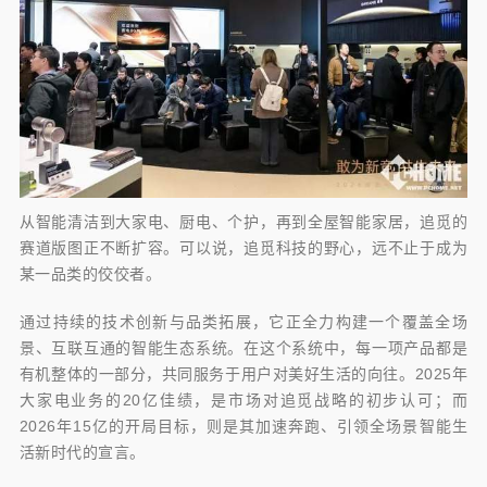
从智能清洁到大家电、厨电、个护，再到全屋智能家居，追觅的
赛道版图正不断扩容。可以说，追觅科技的野心，远不止于成为
某一品类的佼佼者。
通过持续的技术创新与品类拓展，它正全力构建一个覆盖全场
景、互联互通的智能生态系统。在这个系统中，每一项产品都是
有机整体的一部分，共同服务于用户对美好生活的向往。2025年
大家电业务的20亿佳绩，是市场对追觅战略的初步认可；而
2026年15亿的开局目标，则是其加速奔跑、引领全场景智能生
活新时代的宣言。