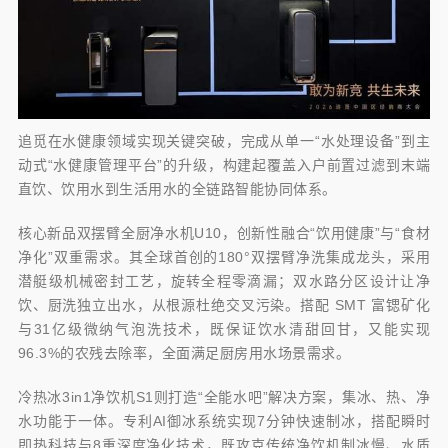
追觅在水健康领域实现关键突破，完成从单一“水处理设备”到主
动式“水健康管理平台”的升级，构建起覆盖入户前置过滤到末端
直饮、饮用水到生活用水的全链路智能协同体系。
核心新品双摆臂全厨净水机U10，创新性融合“饮用健康”与“食材
净化”双重需求。其全球首创的180°双摆臂净洗集成龙头，采用
潜艇级机械密封工艺，旋转全程零滴漏；双水路分区设计让净
饮、厨洗独立出水，从根源杜绝交叉污染。搭配 SMT 富锶矿化
与31亿级微纳气泡洗技术，既保证饮水清甜回甘，又能实现
96.3%的农残去除率，全面满足厨房用水场景需求。
冷热冰3in1净饮机S1则打造“全能水吧”解决方案，集冰、热、净
水功能于一体。专利AI御冰系统实现7分钟快速制冰，搭配瞬时
即热科技与8重深度净化技术，既攻克传统净饮机制冰慢、水质