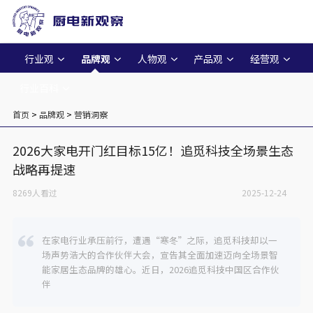
行业观
品牌观
人物观
产品观
经营观
行业百科
首页
>
品牌观
>
营销洞察
2026大家电开门红目标15亿！追觅科技全场景生态
战略再提速
8269人看过
2025-12-24
在家电行业承压前行，遭遇“寒冬”之际，追觅科技却以一
场声势浩大的合作伙伴大会，宣告其全面加速迈向全场景智
能家居生态品牌的雄心。近日，2026追觅科技中国区合作伙