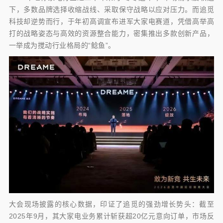
下，多数品牌选择收缩战线、采取保守战略以应对压力。而追觅
科技却逆势而行，于年初高调宣布进军大家电赛道，凭借高举高
打的战略姿态与高效的资源整合能力，密集推出多款创新产品，
一举成为搅动行业格局的“鲶鱼”。
大会现场披露的核心数据，印证了追觅的强劲增长势头：截至
2025年9月，其大家电业务累计斩获超20亿元意向订单，市场反