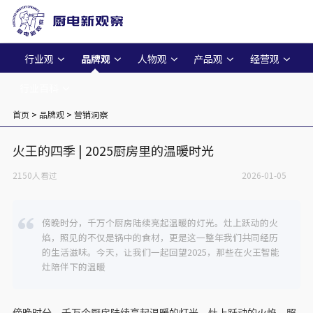
行业观
品牌观
人物观
产品观
经营观
行业百科
首页
>
品牌观
>
营销洞察
火王的四季 | 2025厨房里的温暖时光
2150人看过
2026-01-05
傍晚时分，千万个厨房陆续亮起温暖的灯光。灶上跃动的火
焰，照见的不仅是锅中的食材，更是这一整年我们共同经历
的生活滋味。今天，让我们一起回望2025，那些在火王智能
灶陪伴下的温暖