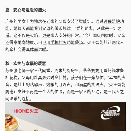
夏 · 安心与温暖的烟火
广州的吴女士为独居在老家的父母安装了智能灶。通过
远程监护
功
能，她每天都能看到父母的做饭规律。“爱的距离，从此是一灶之
遥。这不仅是火焰，更是家人安好的日常。”今年国庆回家时，父亲
还得意地向她展示自己用
手机
控火
功能煲汤。火王智能灶让两代人
的牵挂变得具体而温暖。
秋
· 欢笑
与
幸福
的暖意
苏州张老师一家三代同堂，周末的厨房里，爷爷奶奶用蒸烤箱准备
桂花糕，父母用灶具烹炒时令佳肴，孩子们在一旁帮忙。“幸福的声
音，是灶上的咕嘟声，烤箱的叮咚声，和满屋的笑语声。”火王智能
厨电让烹饪不再是一个人的忙碌，而是一家人的互动，是三代人之
间温暖的连接。