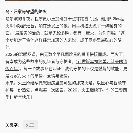
冬
·
归家与守望的炉火
哈尔滨的冬夜，程序员小王加班到十点才踏雪而归。他用5.2kw猛
火瞬间唤醒灶台，躺在沙发上的他，用
手机控火
煮了一碗暖身的
面。“最踏实的治愈，就是无论多晚，都有一簇火，为你而燃。”这
个功能对于像他这样经常加班的人来说，成了寒冬里最贴心的陪
伴。
2025的温暖图谱，由无数个平凡而珍贵的瞬间拼接而成。而火王，
有幸成为这些故事的见证者与守护者。
“让做饭幸福简单，让美味流
传百年”
。每一个故事都在印证：我们守护的不仅是燃烧的效能，更
是万家灯火下的亲情、爱情与温情。
未来，火王愿继续做您厨房里最可靠的那束火焰，以匠心与智能守
护每一份热爱，点燃每一次团圆。2026，火王继续守护你的三餐四
季！新年快乐！
关键字：
火王