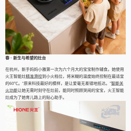
春
·
新生与希望的灶台
在杭州，新手妈妈小雅第一次为六个月大的宝宝制作辅食。她使用
火王智能灶
精准滑控
到小火档位，将米糊的温度始终控制在最适宜
的60℃。“原来科技最好的模样，是让爱毫无差错地抵达。”
智能关
火功能
让她无需时刻守在灶前，能同时照顾哭闹的宝宝，火王智能
灶成为了她育儿路上的贴心助手。