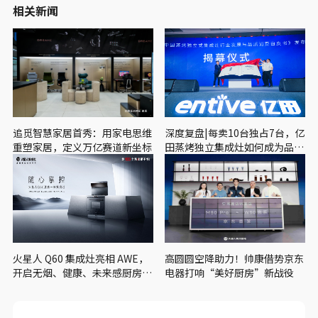
相关新闻
追觅智慧家居首秀：用家电思维
深度复盘|每卖10台独占7台，亿
重塑家居，定义万亿赛道新坐标
田蒸烤独立集成灶如何成为品类
之王？
火星人 Q60 集成灶亮相 AWE，
高圆圆空降助力！帅康借势京东
开启无烟、健康、未来感厨房新
电器打响“美好厨房”新战役
篇