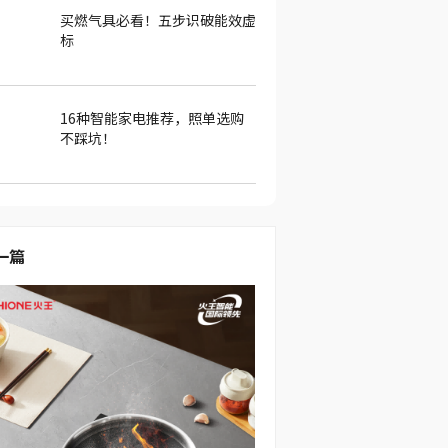
买燃气具必看！五步识破能效虚
标
16种智能家电推荐，照单选购
不踩坑！
一篇