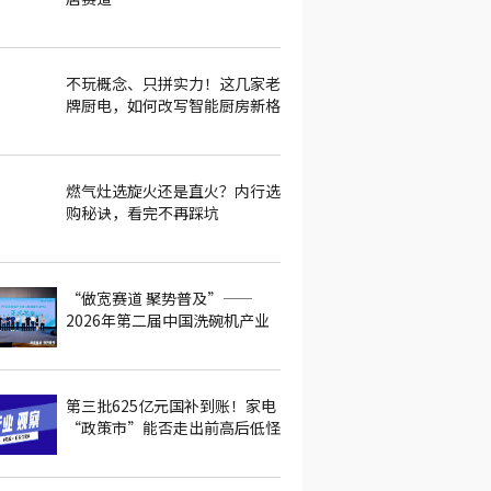
不玩概念、只拼实力！这几家老
牌厨电，如何改写智能厨房新格
局
燃气灶选旋火还是直火？内行选
购秘诀，看完不再踩坑
“做宽赛道 聚势普及”——
2026年第二届中国洗碗机产业
渗透率倍增计划助推峰会圆满落
幕
第三批625亿元国补到账！家电
“政策市”能否走出前高后低怪
圈？