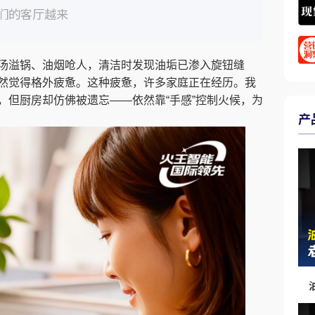
们的客厅越来
汤溢锅、油烟呛人，清洁时发现油垢已渗入旋钮缝
然觉得格外疲惫。这种疲惫，许多家庭正在经历。我
，但厨房却仿佛被遗忘——依然靠“手感”控制火候，为
产