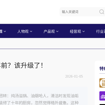
观
人物观
产品观
经营观
行业
年前？该升级了！
特
2026-01-05
团转：炖汤溢锅、油烟呛人，清洁时发现油垢
装修了十年的厨房，忽然觉得格外疲惫。这种