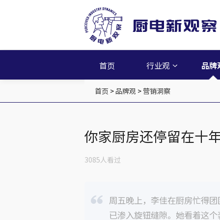
首页
行业观
品牌
首页
>
品牌观
>
营销洞察
你家厨房还停留在十
3085人看过
周五晚上，李佳在厨房忙得团
已渗入旋钮缝隙。她看着这个