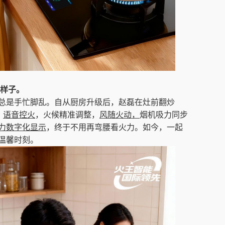
样子。
总是手忙脚乱。自从厨房升级后，赵磊在灶前翻炒
，
语音控火
，火候精准调整，
风随火动，
烟机吸力同步
力数字化
显示
，终于不用再弯腰看火力。如今，一起
温馨时刻。