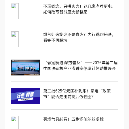
不玩概念、只拼实力！这几家老牌厨电，
如何改写智能厨房新格局
燃气灶选旋火还是直火？内行选购秘诀，
看完不再踩坑
“做宽赛道 聚势普及”——2026年第二届
中国洗碗机产业渗透率倍增计划助推峰会
圆满落幕
第三批625亿元国补到账！家电“政策
市”能否走出前高后低怪圈？
买燃气具必看！五步识破能效虚标