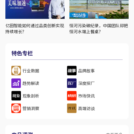
亿田智能如何通过品类创新实现
恒河污染破纪录，中国团队却把
持续增长？
恒河水端上餐桌？
特色专栏
行业数据
品牌故事
趋势解读
深度探厂
现象剖析
市场快讯
营销洞察
高端访谈