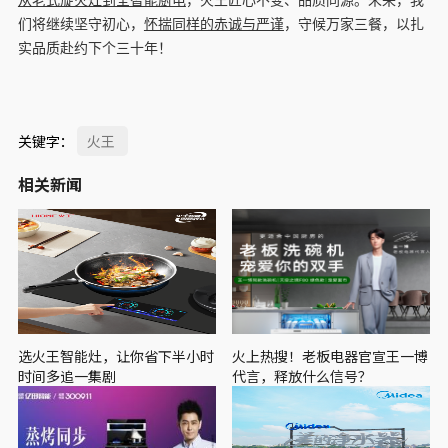
从老式旋火灶到全智能厨电
，火王匠心不变、品质同源。未来，我
们将继续坚守初心，
怀揣同样的赤诚与严谨
，守候万家三餐，以扎
实品质赴约下个三十年！
关键字：
火王
相关新闻
选火王智能灶，让你省下半小时
火上热搜！老板电器官宣王一博
时间多追一集剧
代言，释放什么信号？