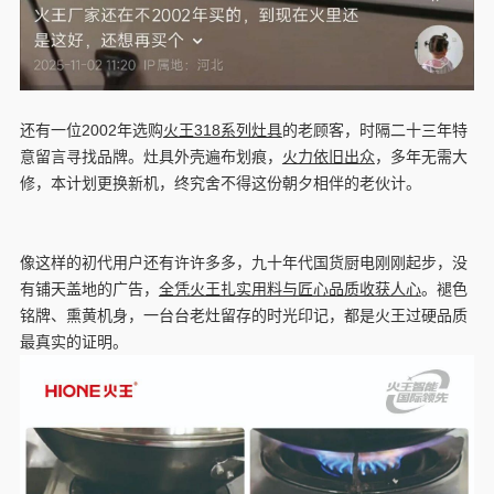
还有一位2002年选购
火王318系列灶具
的老顾客，时隔二十三年特
意留言寻找品牌。灶具外壳遍布划痕，
火力依旧出众
，多年无需大
修，本计划更换新机，终究舍不得这份朝夕相伴的老伙计。
像这样的初代用户还有许许多多，九十年代国货厨电刚刚起步，没
有铺天盖地的广告，
全凭火王扎实用料与匠心品质收获人心
。褪色
铭牌、熏黄机身，一台台老灶留存的时光印记，都是火王过硬品质
最真实的证明。