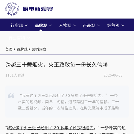
行业观
品牌观
人物观
产品观
经营观
行业百科
首页
>
品牌观
>
营销洞察
跨越三十载烟火，火王致敬每一份长久信赖
1101人看过
2026-06-03
“我家这个火王灶已经用了 30 多年了还是很给力。” 一条
朴实的短视频，简单一句话，道尽跨越三十年的信赖。三十
载三餐朝夕，当年的一次随性选购，在时光沉淀中成了最动
“
我家这个火王灶已经用了 30 多年了还是很给力
。” 一条朴实的短