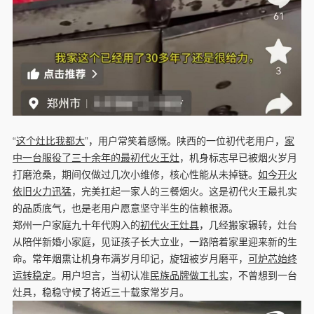
“
这个灶比我都大
”，用户常笑着感慨。陕西的一位初代老用户，
家
中一台服役了三十余年的最初代火王灶
，机身标志早已被烟火岁月
打磨沧桑，期间仅做过几次小维修，核心性能从未掉链。
如今开火
依旧火力迅猛
，完美扛起一家人的三餐烟火。这是初代火王最扎实
的品质底气，也是老用户愿意坚守半生的信赖根源。
郑州一户家庭九十年代购入的
初代火王灶具
，几经搬家辗转，灶台
从陪伴新婚小家庭，见证孩子长大立业，一路陪着家里迎来新的生
命。常年烟熏让机身布满岁月印记，旋钮被岁月磨平，
可炉芯始终
运转稳定
。用户坦言，当初认准
民族品牌做工扎实
，不曾想到一台
灶具，稳稳守候了将近三十载家常岁月。