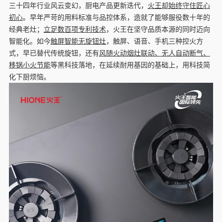
三十四年行业风云变幻，厨电产品更新迭代，
火王却始终守住匠心
初心
。早年严苛的用料标准与品控体系，造就了能够服役数十年的
经典老灶；
立足数百项专利技术
，火王在坚守品质本源的同时迈向
智能化。如今
触屏智能无旋钮灶
，触屏、语音、手机三种控火方
式，早已替代传统旋钮，还有
风随火动烟灶联动、无人自动断气、
移锅小火节能
等黑科技落地，在延续耐用基因的基础上，用科技简
化下厨烦恼。